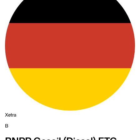
Xetra
B