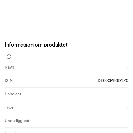
Informasjon om produktet
Vis
mer
Navn
-
informasjon
ISIN
DE000PB6D1Z6
Handles i
-
Type
-
Underliggende
-