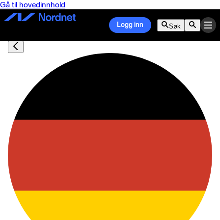
Gå til hovedinnhold
Logg inn
Søk