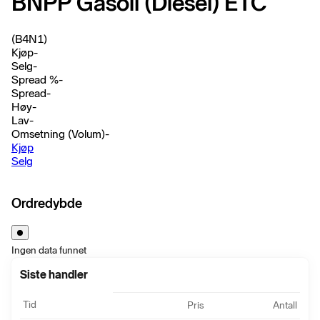
BNPP Gasoil (Diesel) ETC
(B4N1)
Kjøp
-
Selg
-
Spread %
-
Spread
-
Høy
-
Lav
-
Omsetning (Volum)
-
Kjøp
Selg
Ordredybde
Ingen data funnet
Siste handler
Tid
Pris
Antall