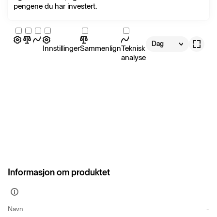
pengene du har investert.
Dag
Innstillinger
Sammenlign
Teknisk
analyse
Informasjon om produktet
Vis
mer
Navn
-
informasjon