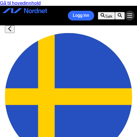
Gå til hovedinnhold
Logg inn
Søk