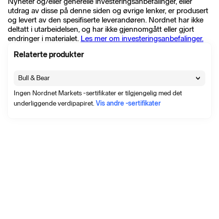
Nyheter og/eller generelle investeringsanbefalinger, eller
Bitwise Europe GmbH - EMT
utdrag av disse på denne siden og øvrige lenker, er produsert
13 jan. 18:05
og levert av den spesifiserte leverandøren. Nordnet har ikke
∙
Pressemelding
∙
9 visninger
deltatt i utarbeidelsen, og har ikke gjennomgått eller gjort
Bitwise Europe GmbH - PRIIPs KIDs
endringer i materialet.
Les mer om investeringsanbefalinger.
13 jan. 16:38
∙
Pressemelding
∙
31 visninger
Relaterte produkter
Vis alle nyheter
Bull & Bear
Ingen Nordnet Markets -sertifikater er tilgjengelig med det
underliggende verdipapiret.
Vis andre -sertifikater