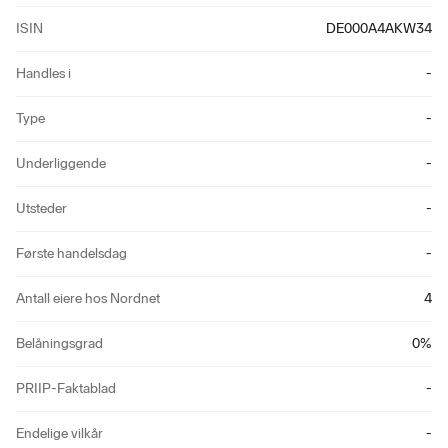
ISIN
DE000A4AKW34
Handles i
-
Type
-
Underliggende
-
Utsteder
-
Første handelsdag
-
Antall eiere hos Nordnet
4
Belåningsgrad
0
%
PRIIP-Faktablad
-
Endelige vilkår
-