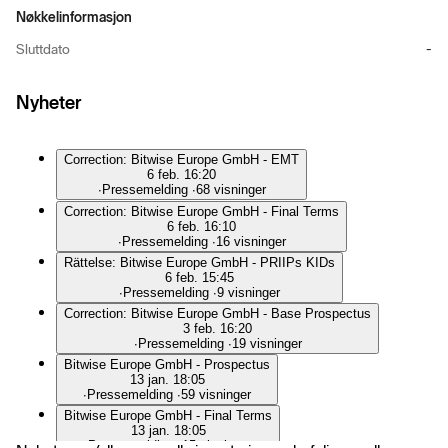
Nøkkelinformasjon
Sluttdato
-
Nyheter
Correction: Bitwise Europe GmbH - EMT
6 feb. 16:20
∙
Pressemelding
∙
68 visninger
Correction: Bitwise Europe GmbH - Final Terms
6 feb. 16:10
∙
Pressemelding
∙
16 visninger
Rättelse: Bitwise Europe GmbH - PRIIPs KIDs
6 feb. 15:45
∙
Pressemelding
∙
9 visninger
Correction: Bitwise Europe GmbH - Base Prospectus
3 feb. 16:20
∙
Pressemelding
∙
19 visninger
Bitwise Europe GmbH - Prospectus
13 jan. 18:05
∙
Pressemelding
∙
59 visninger
Bitwise Europe GmbH - Final Terms
13 jan. 18:05
∙
Pressemelding
∙
15 visninger