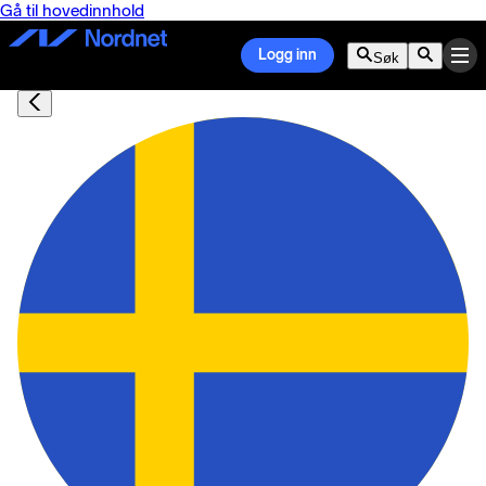
Gå til hovedinnhold
Logg inn
Søk