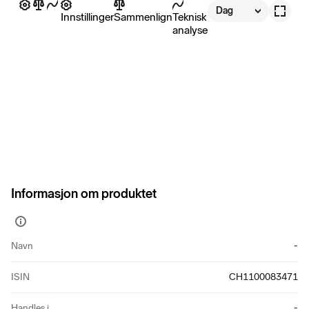
Dag
Innstillinger
Sammenlign
Teknisk
analyse
Informasjon om produktet
Vis
mer
Navn
-
informasjon
ISIN
CH1100083471
Handles i
-