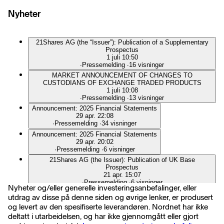
Nyheter
21Shares AG (the “Issuer”): Publication of a Supplementary
Prospectus
1 juli 10:50
∙
Pressemelding
∙
16 visninger
MARKET ANNOUNCEMENT OF CHANGES TO
CUSTODIANS OF EXCHANGE TRADED PRODUCTS
1 juli 10:08
∙
Pressemelding
∙
13 visninger
Announcement: 2025 Financial Statements
29 apr. 22:08
∙
Pressemelding
∙
34 visninger
Announcement: 2025 Financial Statements
29 apr. 20:02
∙
Pressemelding
∙
6 visninger
21Shares AG (the Issuer): Publication of UK Base
Prospectus
21 apr. 15:07
∙
Pressemelding
∙
6 visninger
Nyheter og/eller generelle investeringsanbefalinger, eller
21Shares AG (the “Issuer”): Publication of a Supplementary
utdrag av disse på denne siden og øvrige lenker, er produsert
Prospectus
og levert av den spesifiserte leverandøren. Nordnet har ikke
17 mars 13:14
deltatt i utarbeidelsen, og har ikke gjennomgått eller gjort
∙
Pressemelding
∙
9 visninger