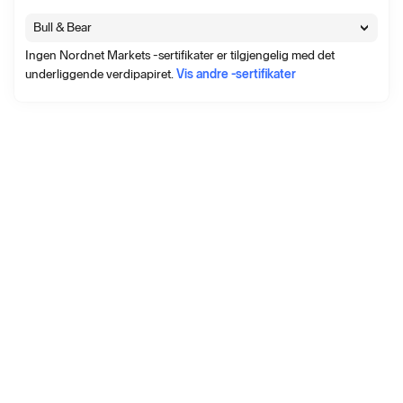
Dogecoin (DOGE) ETP in the Nordics on Spotlight Stock
Market
Bull & Bear
26. november 2024 13:30
∙
Pressemelding
∙
1062 visninger
Ingen Nordnet Markets -sertifikater er tilgjengelig med det
DeFi Technologies Subsidiary Valour Introduces World’s first
underliggende verdipapiret.
Vis andre -sertifikater
Physical Yield Bearing Bitcoin (1VBS) ETP in Collaboration
with Core Foundation, to German Investors on Xetra, Offering
Exposure to Bitcoin with an initial fixed yield of 1.40%
5. november 2024 13:30
∙
Pressemelding
∙
54 visninger
Vis alle nyheter