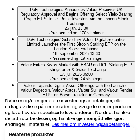
DeFi Technologies Announces Valour Receives UK
Regulatory Approval and Begins Offering Select Yield-Bearing
Crypto ETPs to UK Retail Investors via the London Stock
Exchange
26 jan. 13:30
∙
Pressemelding
∙
170 visninger
DeFi Technologies' Subsidiary Valour Digital Securities
Limited Launches the First Bitcoin Staking ETP on the
London Stock Exchange
18. september 2025 13:30
∙
Pressemelding
∙
19 visninger
Valour Enters Swiss Market with HBAR and ICP Staking ETP
Listings on SIX Swiss Exchange
17. juli 2025 09:00
∙
Pressemelding
∙
24 visninger
Valour Expands Digital Asset Offerings with the Launch of
Valour Dogecoin, Valour Aptos, Valour Sui, and Valour Render
ETPs on Börse Frankfurt in Germany
3. mars 2025 09:30
Nyheter og/eller generelle investeringsanbefalinger, eller
∙
Pressemelding
∙
28 visninger
utdrag av disse på denne siden og øvrige lenker, er produsert
Valour Digital Securities Limited and The Hashgraph Group
og levert av den spesifiserte leverandøren. Nordnet har ikke
(THG) Expand Access to Hedera HBAR ETP with Euronext
deltatt i utarbeidelsen, og har ikke gjennomgått eller gjort
Listing
endringer i materialet.
Les mer om investeringsanbefalinger.
18. desember 2024 13:30
∙
Pressemelding
∙
63 visninger
Relaterte produkter
DeFi Technologies’ Subsidiary Valour Launches First