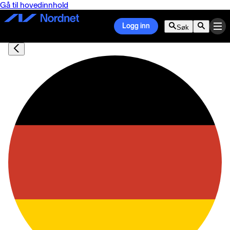
Gå til hovedinnhold
Logg inn
Søk