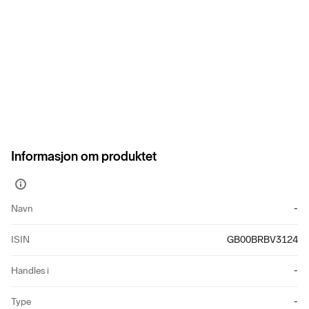
Informasjon om produktet
Vis
mer
Navn
-
informasjon
ISIN
GB00BRBV3124
Handles i
-
Type
-