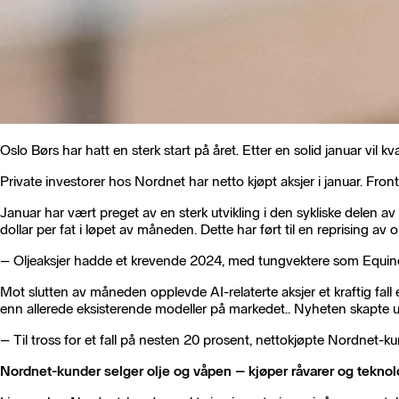
Oslo Børs har hatt en sterk start på året. Etter en solid januar vil 
Private investorer hos Nordnet har netto kjøpt aksjer i januar. Fro
Januar har vært preget av en sterk utvikling i den sykliske delen av
dollar per fat i løpet av måneden. Dette har ført til en reprising av ol
– Oljeaksjer hadde et krevende 2024, med tungvektere som Equinor og
Mot slutten av måneden opplevde AI-relaterte aksjer et kraftig fall 
enn allerede eksisterende modeller på markedet.. Nyheten skapte usik
– Til tross for et fall på nesten 20 prosent, nettokjøpte Nordnet-ku
Nordnet-kunder selger olje og våpen – kjøper råvarer og teknol