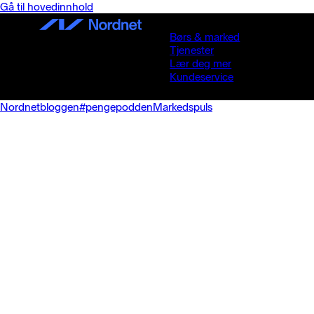
Gå til hovedinnhold
Børs & marked
Tjenester
Lær deg mer
Kundeservice
Nordnetbloggen
#pengepodden
Markedspuls