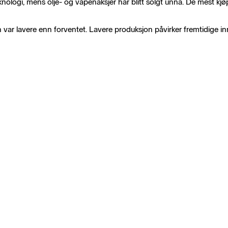
knologi, mens olje- og våpenaksjer har blitt solgt unna. De mest kjø
var lavere enn forventet. Lavere produksjon påvirker fremtidige in