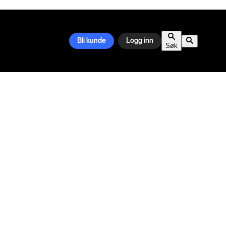
Bli kunde
Logg inn
Søk