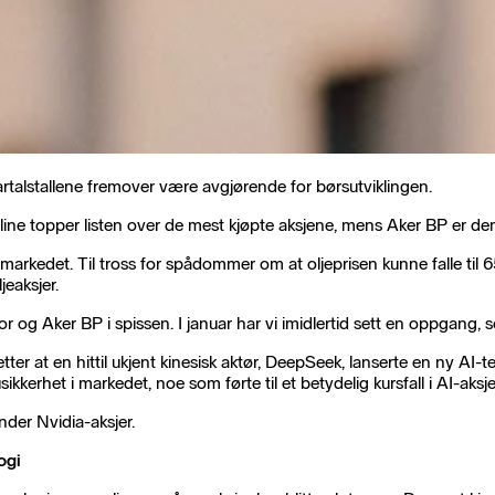
kvartalstallene fremover være avgjørende for børsutviklingen.
ntline topper listen over de mest kjøpte aksjene, mens Aker BP er de
 markedet. Til tross for spådommer om at oljeprisen kunne falle til 6
jeaksjer.
 Aker BP i spissen. I januar har vi imidlertid sett en oppgang, som
etter at en hittil ukjent kinesisk aktør, DeepSeek, lanserte en ny A
kerhet i markedet, noe som førte til et betydelig kursfall i AI-aksje
nder Nvidia-aksjer.
ogi