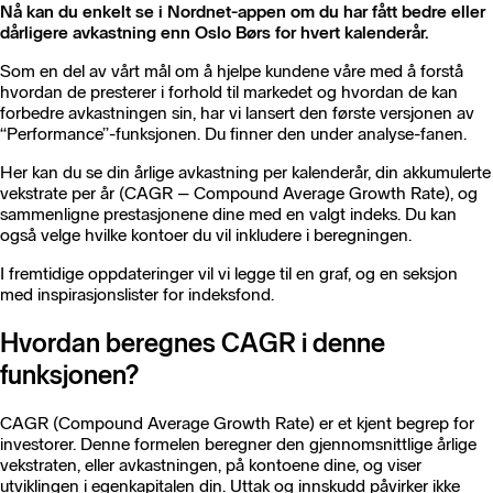
Nå kan du enkelt se i Nordnet-appen om du har fått bedre eller
dårligere avkastning enn Oslo Børs for hvert kalenderår.
Som en del av vårt mål om å hjelpe kundene våre med å forstå
hvordan de presterer i forhold til markedet og hvordan de kan
forbedre avkastningen sin, har vi lansert den første versjonen av
“Performance”-funksjonen. Du finner den under analyse-fanen.
Her kan du se din årlige avkastning per kalenderår, din akkumulerte
vekstrate per år (CAGR – Compound Average Growth Rate), og
sammenligne prestasjonene dine med en valgt indeks. Du kan
også velge hvilke kontoer du vil inkludere i beregningen.
I fremtidige oppdateringer vil vi legge til en graf, og en seksjon
med inspirasjonslister for indeksfond.
Hvordan beregnes CAGR i denne
funksjonen?
CAGR (Compound Average Growth Rate) er et kjent begrep for
investorer. Denne formelen beregner den gjennomsnittlige årlige
vekstraten, eller avkastningen, på kontoene dine, og viser
utviklingen i egenkapitalen din. Uttak og innskudd påvirker ikke