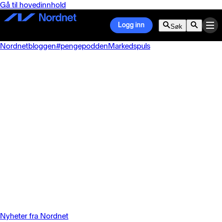
Gå til hovedinnhold
Logg inn
Søk
Nordnetbloggen
#pengepodden
Markedspuls
Nyheter fra Nordnet