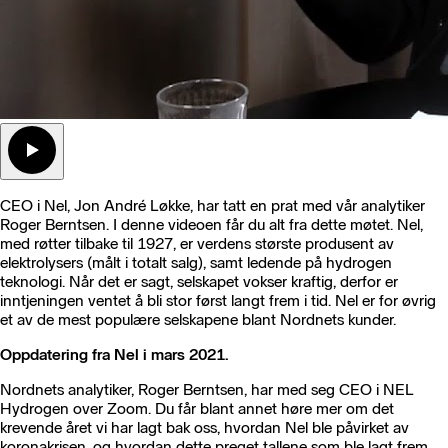
CEO i Nel, Jon André Løkke, har tatt en prat med vår analytiker
Roger Berntsen. I denne videoen får du alt fra dette møtet. Nel,
med røtter tilbake til 1927, er verdens største produsent av
elektrolysers (målt i totalt salg), samt ledende på hydrogen
teknologi. Når det er sagt, selskapet vokser kraftig, derfor er
inntjeningen ventet å bli stor først langt frem i tid. Nel er for øvrig
et av de mest populære selskapene blant Nordnets kunder.
Oppdatering fra Nel i mars 2021.
Nordnets analytiker, Roger Berntsen, har med seg CEO i NEL
Hydrogen over Zoom. Du får blant annet høre mer om det
krevende året vi har lagt bak oss, hvordan Nel ble påvirket av
koronakrisen, og hvordan dette preget tallene som ble lagt frem