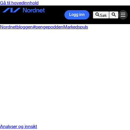
Gå til hovedinnhold
Logg inn
Søk
Nordnetbloggen
#pengepodden
Markedspuls
Analyser og innsikt