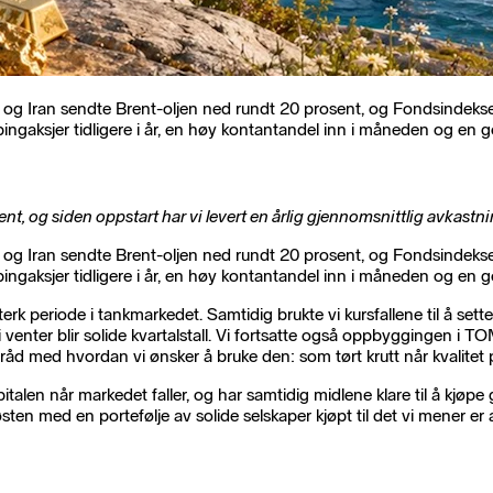
A og Iran sendte Brent-oljen ned rundt 20 prosent, og Fondsindeksen
ppingaksjer tidligere i år, en høy kontantandel inn i måneden og en g
osent, og siden oppstart har vi levert en årlig gjennomsnittlig avkastn
A og Iran sendte Brent-oljen ned rundt 20 prosent, og Fondsindeksen
ppingaksjer tidligere i år, en høy kontantandel inn i måneden og en g
sterk periode i tankmarkedet. Samtidig brukte vi kursfallene til å sette
 vi venter blir solide kvartalstall. Vi fortsatte også oppbygging
råd med hvordan vi ønsker å bruke den: som tørt krutt når kvalitet 
alen når markedet faller, og har samtidig midlene klare til å kjøpe g
ten med en portefølje av solide selskaper kjøpt til det vi mener er 