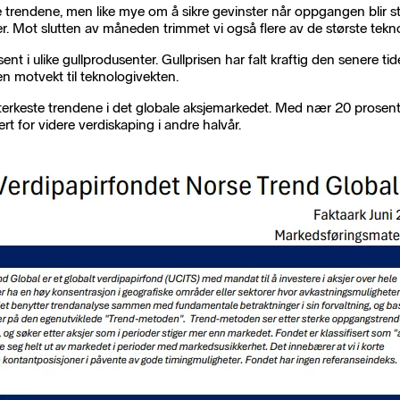
e trendene, men like mye om å sikre gevinster når oppgangen blir s
. Mot slutten av måneden trimmet vi også flere av de største tekn
i ulike gullprodusenter. Gullprisen har falt kraftig den senere tide
n motvekt til teknologivekten.
 sterkeste trendene i det globale aksjemarkedet. Med nær 20 prosent 
t for videre verdiskaping i andre halvår.