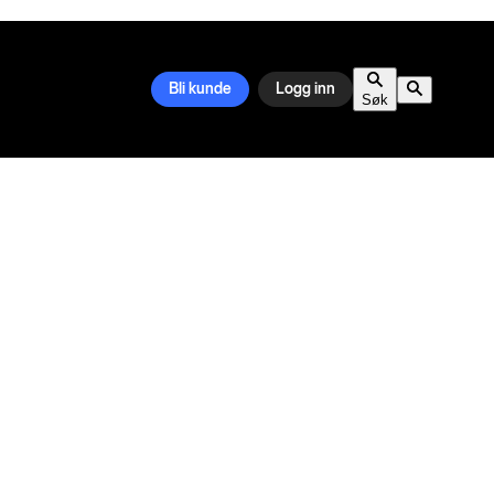
Bli kunde
Logg inn
Søk