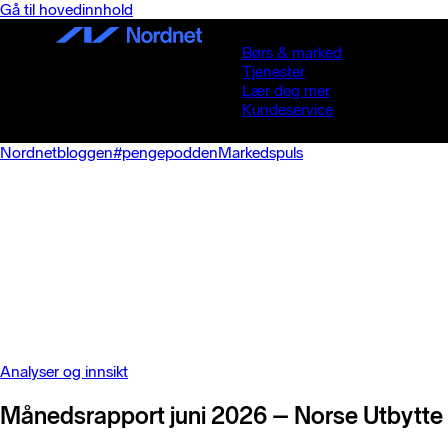
Gå til hovedinnhold
Børs & marked
Tjenester
Lær deg mer
Kundeservice
Nordnetbloggen
#pengepodden
Markedspuls
Analyser og innsikt
Månedsrapport juni 2026 – Norse Utbytte