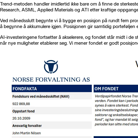
Trend-metoden handler imidlertid ikke bare om å finne de sterkest
Research, ASML, Applied Materials og ATI etter kraftige oppganger
Ved månedsslutt begynte vi å bygge en posisjon på rundt fem prosent 
å begynne å akkumulere igjen. Posisjonen gir samtidig porteføljen e
AI-investeringene fortsetter å akselerere, og fondet står midt i de
når nye muligheter etablerer seg. Vi mener fondet er godt posisjoner