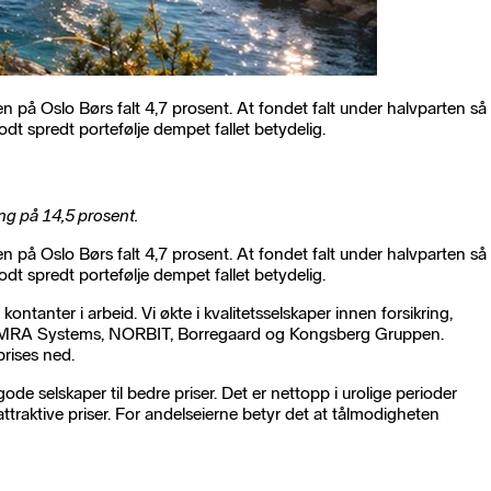
 på Oslo Børs falt 4,7 prosent. At fondet falt under halvparten så
odt spredt portefølje dempet fallet betydelig.
ing på 14,5 prosent.
 på Oslo Børs falt 4,7 prosent. At fondet falt under halvparten så
odt spredt portefølje dempet fallet betydelig.
 kontanter i arbeid. Vi økte i kvalitetsselskaper innen forsikring,
en i TOMRA Systems, NORBIT, Borregaard og Kongsberg Gruppen.
prises ned.
ode selskaper til bedre priser. Det er nettopp i urolige perioder
attraktive priser. For andelseierne betyr det at tålmodigheten