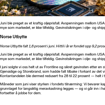
Juni ble preget av et kraftig oljeprisfall. Avspenningen mellom US
mye som markedet, er ikke tilfeldig. Gevinstsikringen i olje- og shi
Norse Utbytte
Norse Utbytte falt 1,8 prosent i juni. Hittil i år er fondet opp 9,2 pr
Juni ble preget av et kraftig oljeprisfall. Avspenningen mellom US
mye som markedet, er ikke tilfeldig. Gevinstsikringen i olje- og shi
I juni solgte vi oss helt ut av Frontline og sikret gevinsten etter en 
Gjensidige og Storebrand, som hadde falt tilbake i forkant av det
Kontantandelen ble dermed redusert fra 28 til 22 prosent — helt i t
Måneder som juni viser styrken i fondets tilnærming: Vi bevarer kapit
grunnlaget for langsiktig meravkastning legges — og vi går inn i høs
fortsetter å jobbe for dem.