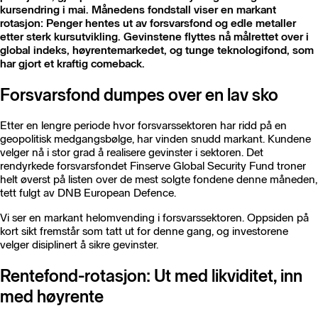
kursendring i mai. Månedens fondstall viser en markant
rotasjon: Penger hentes ut av forsvarsfond og edle metaller
etter sterk kursutvikling. Gevinstene flyttes nå målrettet over i
global indeks, høyrentemarkedet, og tunge teknologifond, som
har gjort et kraftig comeback.
Forsvarsfond dumpes over en lav sko
Etter en lengre periode hvor forsvarssektoren har ridd på en
geopolitisk medgangsbølge, har vinden snudd markant. Kundene
velger nå i stor grad å realisere gevinster i sektoren. Det
rendyrkede forsvarsfondet Finserve Global Security Fund troner
helt øverst på listen over de mest solgte fondene denne måneden,
tett fulgt av DNB European Defence.
Vi ser en markant helomvending i forsvarssektoren. Oppsiden på
kort sikt fremstår som tatt ut for denne gang, og investorene
velger disiplinert å sikre gevinster.
Rentefond-rotasjon: Ut med likviditet, inn
med høyrente