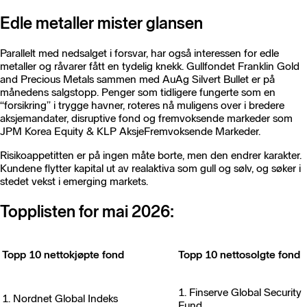
Edle metaller mister glansen
Parallelt med nedsalget i forsvar, har også interessen for edle
metaller og råvarer fått en tydelig knekk. Gullfondet Franklin Gold
and Precious Metals sammen med AuAg Silvert Bullet er på
månedens salgstopp. Penger som tidligere fungerte som en
“forsikring” i trygge havner, roteres nå muligens over i bredere
aksjemandater, disruptive fond og fremvoksende markeder som
JPM Korea Equity & KLP AksjeFremvoksende Markeder.
Risikoappetitten er på ingen måte borte, men den endrer karakter.
Kundene flytter kapital ut av realaktiva som gull og sølv, og søker i
stedet vekst i emerging markets.
Topplisten for mai 2026:
Topp 10 nettokjøpte fond
Topp 10 nettosolgte fond
1. Finserve Global Security
1. Nordnet Global Indeks
Fund