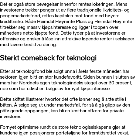
Det er også store bevegelser innenfor renteallokeringen. Mens
investorene trekker penger ut av flere tradisjonelle likviditets- og
pengemarkedsfond, rettes kapitalen mot fond med høyere
kredittrisiko. Både Heimdal Høyrente Pluss og Heimdal Høyrente
tiltrekker seg massiv kjøpsinteresse og ligger i toppen over
månedens netto kjøpte fond. Dette tyder på at investorene er
offensive og ønsker å låse inn attraktive løpende renter i selskaper
med lavere kredittvurdering.
Sterkt comeback for teknologi
Etter at teknologifond ble solgt unna i årets første måneder, har
sektoren igjen blitt en stor kundefavoritt. Siden bunnen i slutten av
mars har Nordnets egen teknologiindeks steget over 30 prosent,
noe som har utløst en bølge av fornyet kjøpsinteresse.
Dette skiftet illustrerer hvorfor det ofte lønner seg å sitte stille i
båten. Å selge seg ut under markedsfall, for så å gå glipp av den
påfølgende oppgangen, kan bli en kostbar affære for private
investorer.
Fornyet optimisme rundt de store teknologiselskapene gjør at
kundene igjen posisjonerer porteføljene for fremtidsrettet vekst.