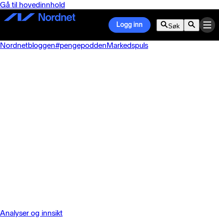
Gå til hovedinnhold
Logg inn
Søk
Nordnetbloggen
#pengepodden
Markedspuls
Analyser og innsikt