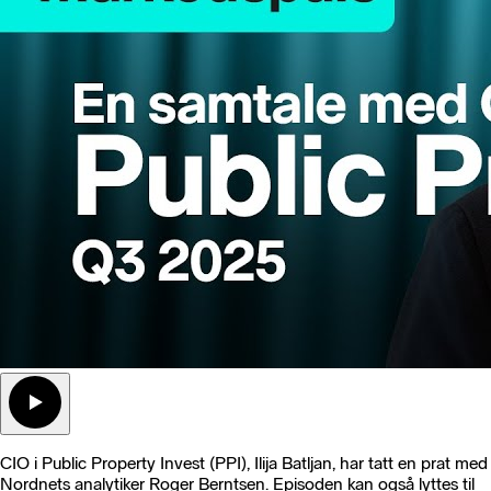
CIO i Public Property Invest (PPI), Ilija Batljan, har tatt en prat med
Nordnets analytiker Roger Berntsen. Episoden kan også lyttes til