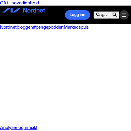
Gå til hovedinnhold
Logg inn
Søk
Nordnetbloggen
#pengepodden
Markedspuls
Analyser og innsikt