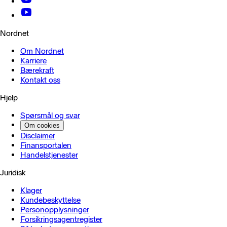
Nordnet
Om Nordnet
Karriere
Bærekraft
Kontakt oss
Hjelp
Spørsmål og svar
Om cookies
Disclaimer
Finansportalen
Handels­tjenester
Juridisk
Klager
Kundebeskyttelse
Personopplysninger
Forsikringsagentregister