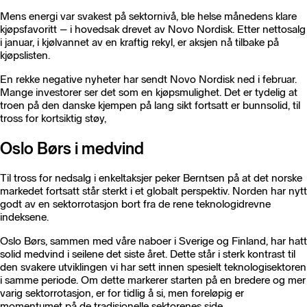
Mens energi var svakest på sektornivå, ble helse månedens klare
kjøpsfavoritt – i hovedsak drevet av Novo Nordisk. Etter nettosalg
i januar, i kjølvannet av en kraftig rekyl, er aksjen nå tilbake på
kjøpslisten.
En rekke negative nyheter har sendt Novo Nordisk ned i februar.
Mange investorer ser det som en kjøpsmulighet. Det er tydelig at
troen på den danske kjempen på lang sikt fortsatt er bunnsolid, til
tross for kortsiktig støy,
Oslo Børs i medvind
Til tross for nedsalg i enkeltaksjer peker Berntsen på at det norske
markedet fortsatt står sterkt i et globalt perspektiv. Norden har nytt
godt av en sektorrotasjon bort fra de rene teknologidrevne
indeksene.
Oslo Børs, sammen med våre naboer i Sverige og Finland, har hatt
solid medvind i seilene det siste året. Dette står i sterk kontrast til
den svakere utviklingen vi har sett innen spesielt teknologisektoren
i samme periode. Om dette markerer starten på en bredere og mer
varig sektorrotasjon, er for tidlig å si, men foreløpig er
momentumet på de tradisjonelle sektorenes side.