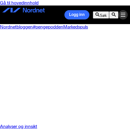
Gå til hovedinnhold
Logg inn
Søk
Nordnetbloggen
#pengepodden
Markedspuls
Analyser og innsikt