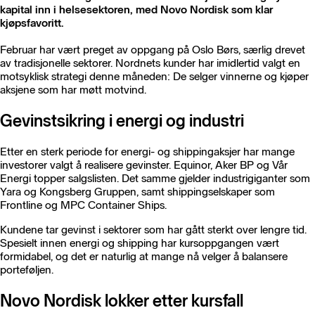
kapital inn i helsesektoren, med Novo Nordisk som klar
kjøpsfavoritt.
Februar har vært preget av oppgang på Oslo Børs, særlig drevet
av tradisjonelle sektorer. Nordnets kunder har imidlertid valgt en
motsyklisk strategi denne måneden: De selger vinnerne og kjøper
aksjene som har møtt motvind.
Gevinstsikring i energi og industri
Etter en sterk periode for energi- og shippingaksjer har mange
investorer valgt å realisere gevinster. Equinor, Aker BP og Vår
Energi topper salgslisten. Det samme gjelder industrigiganter som
Yara og Kongsberg Gruppen, samt shippingselskaper som
Frontline og MPC Container Ships.
Kundene tar gevinst i sektorer som har gått sterkt over lengre tid.
Spesielt innen energi og shipping har kursoppgangen vært
formidabel, og det er naturlig at mange nå velger å balansere
porteføljen.
Novo Nordisk lokker etter kursfall