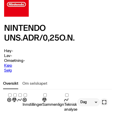
NINTENDO
UNS.ADR/0,25O.N.
Høy
-
Lav
-
Omsetning
-
Kjøp
Selg
Oversikt
Om selskapet
Dag
Innstillinger
Sammenlign
Teknisk
analyse