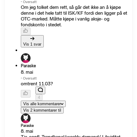
·
Oversatt
Om jeg tolket dem rett, så går det ikke an å kjøpe
denne i det hele tatt til ISK/KF fordi den ligger på et
OTC-marked. Måtte kjøpe i vanlig aksje- og
fondskonto i stedet.
Vis 1 svar
Paraske
8. mai
·
Oversatt
omtrent 11.03?
4
Vis alle kommentarer
Vis 2 kommentarer til
Paraske
8. mai
Tja..confl. Trendkanal/weekly demand/ Likviditet