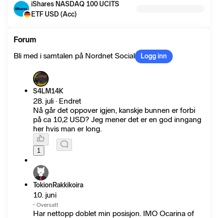
iShares NASDAQ 100 UCITS
ETF USD (Acc)
Forum
Bli med i samtalen på Nordnet Social
Logg inn
S4LM14K
28. juli · Endret
Nå går det oppover igjen, kanskje bunnen er forbi
på ca 10,2 USD? Jeg mener det er en god inngang
her hvis man er long.
1
TokionRakkikoira
10. juni
·
Oversatt
Har nettopp doblet min posisjon. IMO Ocarina of