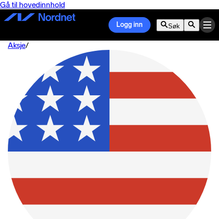
Gå til hovedinnhold
Logg inn
Søk
Aksje
/