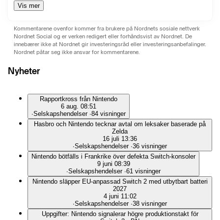
Vis mer
Kommentarene ovenfor kommer fra brukere på Nordnets sosiale nettverk
Nordnet Social og er verken redigert eller forhåndsvist av Nordnet. De
innebærer ikke at Nordnet gir investeringsråd eller investeringsanbefalinger.
Nordnet påtar seg ikke ansvar for kommentarene.
Nyheter
Rapportkross från Nintendo
6 aug. 08:51
∙
Selskapshendelser
∙
84 visninger
Hasbro och Nintendo tecknar avtal om leksaker baserade på
Zelda
16 juli 13:36
∙
Selskapshendelser
∙
36 visninger
Nintendo bötfälls i Frankrike över defekta Switch-konsoler
9 juni 08:39
∙
Selskapshendelser
∙
61 visninger
Nintendo släpper EU-anpassad Switch 2 med utbytbart batteri
2027
4 juni 11:02
∙
Selskapshendelser
∙
38 visninger
Uppgifter: Nintendo signalerar högre produktionstakt för