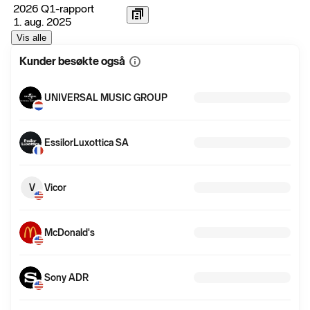
2026 Q1-rapport
1. aug. 2025
Vis alle
Kunder besøkte også
Vis
mer
informasjon
UNIVERSAL MUSIC GROUP
EssilorLuxottica SA
V
Vicor
McDonald's
Sony ADR