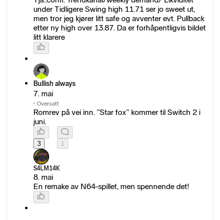
under Tidligere Swing high 11.71 ser jo sweet ut,
men tror jeg kjører litt safe og avventer evt. Pullback
etter ny high over 13.87. Da er forhåpentligvis bildet
litt klarere
Bullish always
7. mai
·
Oversatt
Romrev på vei inn. ”Star fox” kommer til Switch 2 i
juni.
3
1
S4LM14K
8. mai
En remake av N64-spillet, men spennende det!