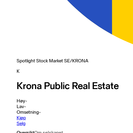
Spotlight Stock Market SE
/
KRONA
K
Krona Public Real Estate
Høy
-
Lav
-
Omsetning
-
Kjøp
Selg
Oversikt
Om selskapet