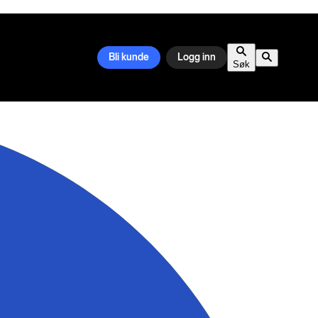
Bli kunde
Logg inn
Søk