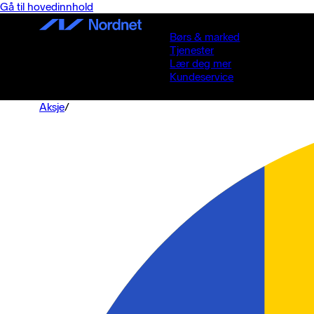
Gå til hovedinnhold
Børs & marked
Tjenester
Lær deg mer
Kundeservice
Aksje
/