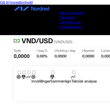
Gå til hovedinnhold
Børs & marked
Tjenester
Lær deg mer
Kundeservice
VND/USD
(
VNDUSD
)
Siste
I dag %
Utvikling i dag
Høyeste
Laves
0,0000
0,00
%
0,0000
0,0000
0,00
Innstillinger
Sammenlign
Teknisk analyse