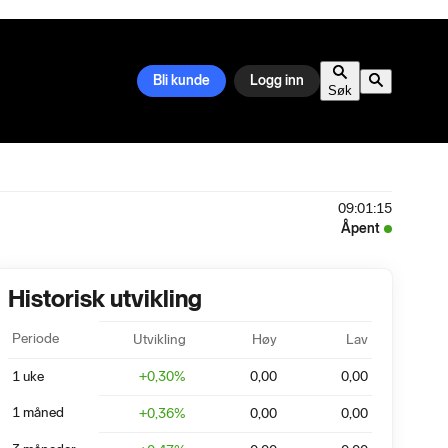
Bli kunde
Logg inn
Søk
09:01:15
Åpent
Historisk utvikling
Periode
Utvikling
Høy
Lav
1 uke
+
0,30
%
0,00
0,00
1 måned
+
0,36
%
0,00
0,00