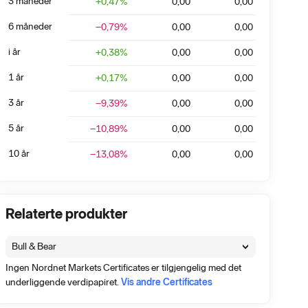
3 måneder
+
0,47
%
0,00
0,00
6 måneder
−0,79
%
0,00
0,00
i år
+
0,38
%
0,00
0,00
1 år
+
0,17
%
0,00
0,00
3 år
−9,39
%
0,00
0,00
5 år
−10,89
%
0,00
0,00
10 år
−13,08
%
0,00
0,00
Relaterte produkter
Bull & Bear
Ingen Nordnet Markets Certificates er tilgjengelig med det
underliggende verdipapiret.
Vis andre Certificates