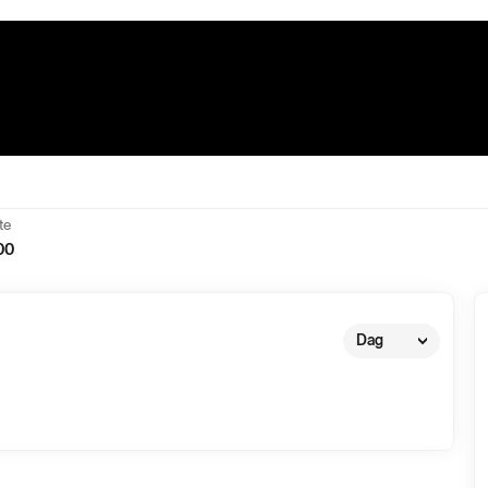
te
00
Dag