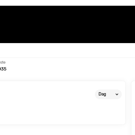
ste
935
Dag