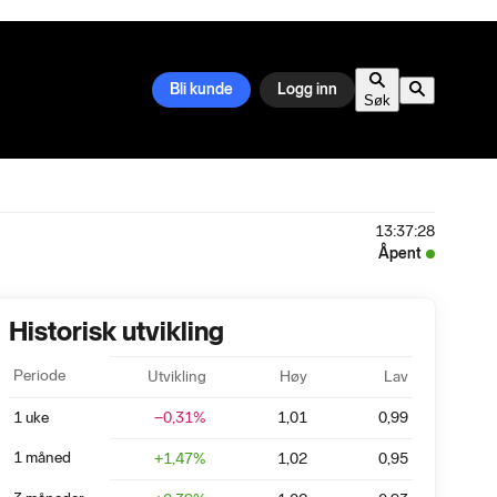
Bli kunde
Logg inn
Søk
13:37:28
Åpent
Historisk utvikling
Periode
Utvikling
Høy
Lav
1 uke
−0,31
%
1,01
0,99
1 måned
+
1,47
%
1,02
0,95