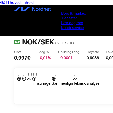
Gå til hovedinnhold
Børs & marked
Tjenester
Lær deg mer
Kundeservice
NOK/SEK
(
NOKSEK
)
Siste
I dag %
Utvikling i dag
Høyeste
Lave
0,9970
−0,01
%
−0,0001
0,9986
0,9
Innstillinger
Sammenlign
Teknisk analyse