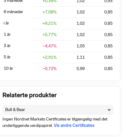
3 måneder
+
0,39
%
1,02
0,93
6 måneder
+
7,08
%
1,02
0,85
i år
+
9,21
%
1,02
0,85
1 år
+
5,77
%
1,02
0,85
3 år
−4,47
%
1,05
0,85
5 år
+
2,91
%
1,11
0,85
10 år
−0,72
%
5,99
0,85
Relaterte produkter
Bull & Bear
Ingen Nordnet Markets Certificates er tilgjengelig med det
underliggende verdipapiret.
Vis andre Certificates