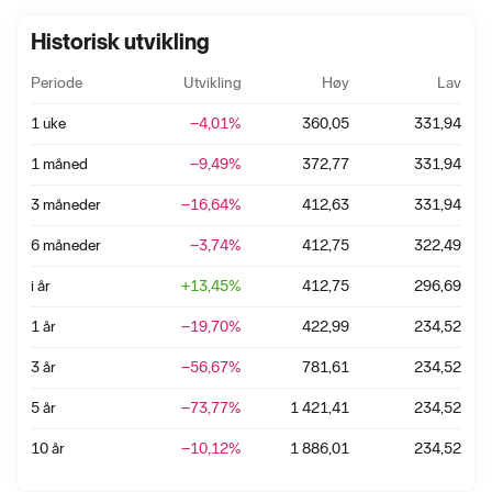
Historisk utvikling
Periode
Utvikling
Høy
Lav
1 uke
−4,01
%
360,05
331,94
1 måned
−9,49
%
372,77
331,94
3 måneder
−16,64
%
412,63
331,94
6 måneder
−3,74
%
412,75
322,49
i år
+
13,45
%
412,75
296,69
1 år
−19,70
%
422,99
234,52
3 år
−56,67
%
781,61
234,52
5 år
−73,77
%
1 421,41
234,52
10 år
−10,12
%
1 886,01
234,52