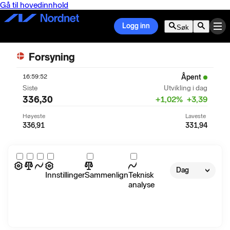
Gå til hovedinnhold
Logg inn
Søk
Forsyning
16:59:52
Åpent
Siste
Utvikling i dag
336,30
+
1,02
%
+
3,39
Høyeste
Laveste
336,91
331,94
Dag
Innstillinger
Sammenlign
Teknisk
analyse