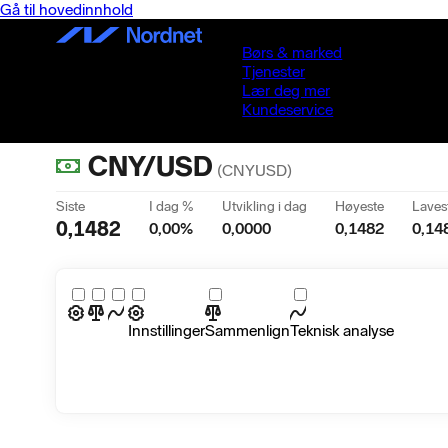
Gå til hovedinnhold
Børs & marked
Tjenester
Lær deg mer
Kundeservice
CNY/USD
(
CNYUSD
)
Siste
I dag %
Utvikling i dag
Høyeste
Laves
0,1482
0,00
%
0,0000
0,1482
0,14
Innstillinger
Sammenlign
Teknisk analyse