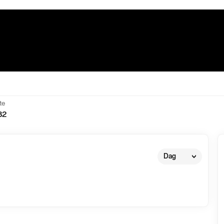
te
82
Dag