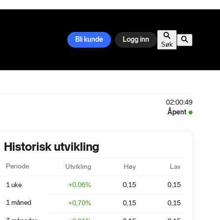
Bli kunde
Logg inn
Søk
02:00:49
Åpent
Historisk utvikling
Periode
Utvikling
Høy
Lav
1 uke
+
0,06
%
0,15
0,15
1 måned
+
0,70
%
0,15
0,15