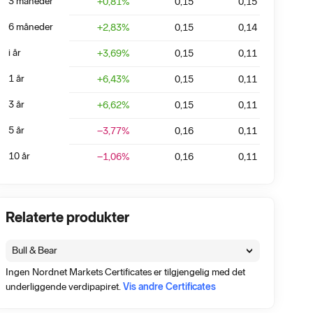
3 måneder
+
0,81
%
0,15
0,15
6 måneder
+
2,83
%
0,15
0,14
i år
+
3,69
%
0,15
0,11
1 år
+
6,43
%
0,15
0,11
3 år
+
6,62
%
0,15
0,11
5 år
−3,77
%
0,16
0,11
10 år
−1,06
%
0,16
0,11
Relaterte produkter
Bull & Bear
Ingen Nordnet Markets Certificates er tilgjengelig med det
underliggende verdipapiret.
Vis andre Certificates