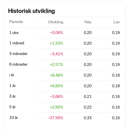
Historisk utvikling
Periode
Utvikling
Høy
Lav
1 uke
−0,06
%
0,20
0,19
1 måned
+
1,53
%
0,20
0,19
3 måneder
−3,41
%
0,20
0,19
6 måneder
+
2,57
%
0,20
0,19
i år
+
8,48
%
0,20
0,18
1 år
+
6,85
%
0,20
0,18
3 år
−3,68
%
0,21
0,16
5 år
+
2,95
%
0,22
0,16
10 år
−37,56
%
0,33
0,16