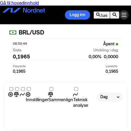
Gå til hovedinnhold
Logg inn
Søk
BRL/USD
08:50:44
Åpent
Siste
Utvikling i dag
0,1965
0,00
%
0,0000
Høyeste
Laveste
0,1965
0,1965
Dag
Innstillinger
Sammenlign
Teknisk
analyse