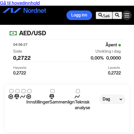
Gå til hovedinnhold
Logg inn
Søk
AED/USD
04:56:27
Åpent
Siste
Utvikling i dag
0,2722
0,00
%
0,0000
Høyeste
Laveste
0,2722
0,2722
Dag
Innstillinger
Sammenlign
Teknisk
analyse