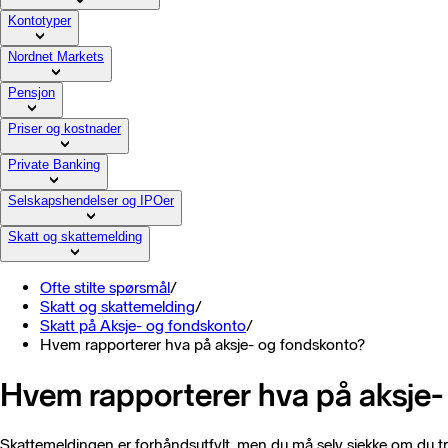
Kontotyper
Nordnet Markets
Pensjon
Priser og kostnader
Private Banking
Selskapshendelser og IPOer
Skatt og skattemelding
Ofte stilte spørsmål
/
Skatt og skattemelding
/
Skatt på Aksje- og fondskonto
/
Hvem rapporterer hva på aksje- og fondskonto?
Hvem rapporterer hva på aksje-
Skattemeldingen er forhåndsutfylt, men du må selv sjekke om du tre