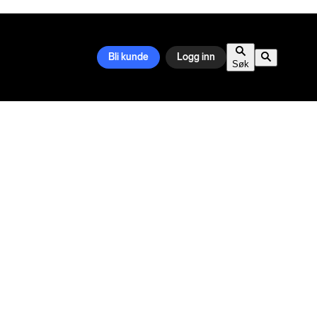
Bli kunde
Logg inn
Søk