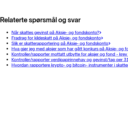
Relaterte spørsmål og svar
Når skattes gevinst på Aksje- og fondskonto?
Fradrag for kildeskatt på Aksje- og fondskonto
Slik er skatterapportering på Aksje- og fondskonto
Hva gjør jeg med aksjer som har gått konkurs på Aksje- og 
Kontroller/rapporter mottatt utbytte for aksjer og fond - krev 
Kontroller/rapporter verdipapirinnehav og gevinst/tap per 3
Hvordan rapportere krypto- og bitcoin- instrumenter i skatt