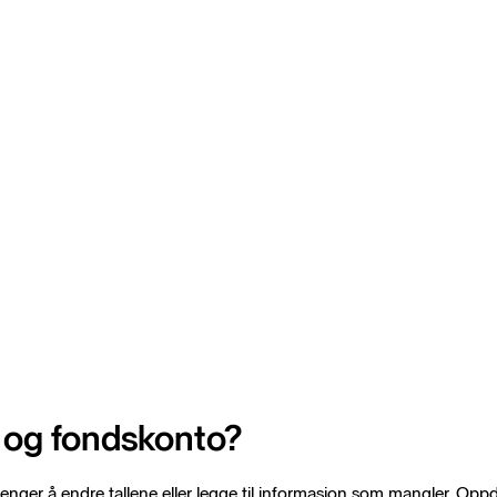
 og fondskonto?
nger å endre tallene eller legge til informasjon som mangler. Oppd