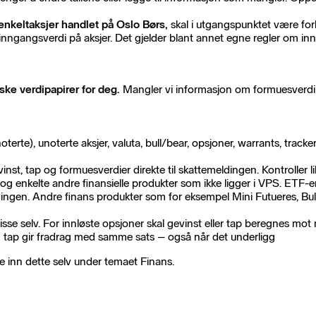
 enkeltaksjer handlet på Oslo Børs,
skal i utgangspunktet være fo
nngangsverdi på aksjer. Det gjelder blant annet egne regler om innga
ske verdipapirer for deg.
Mangler vi informasjon om formuesverdi ell
te), unoterte aksjer, valuta, bull/bear, opsjoner, warrants, tracker
nst, tap og formuesverdier direkte til skattemeldingen. Kontroller li
enkelte andre finansielle produkter som ikke ligger i VPS. ETF-er bl
ldingen. Andre finans produkter som for eksempel Mini Futueres, B
isse selv. For innløste opsjoner skal gevinst eller tap beregnes mo
 tap gir fradrag med samme sats – også når det underligg
e inn dette selv under temaet Finans.