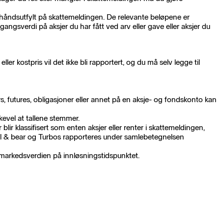
rhåndsutfylt på skattemeldingen. De relevante beløpene er
ngsverdi på aksjer du har fått ved arv eller gave eller aksjer du
er kostpris vil det ikke bli rapportert, og du må selv legge til
s, futures, obligasjoner eller annet på en aksje- og fondskonto kan
kevel at tallene stemmer.
ir klassifisert som enten aksjer eller renter i skattemeldingen,
ull & bear og Turbos rapporteres under samlebetegnelsen
t markedsverdien på innløsningstidspunktet.