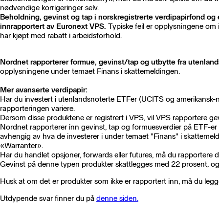
nødvendige korrigeringer selv.
Beholdning, gevinst og tap i norskregistrerte verdipapirfond og
innrapportert av Euronext VPS.
Typiske feil er opplysningene om i
har kjøpt med rabatt i arbeidsforhold.
Nordnet rapporterer formue, gevinst/tap og utbytte fra utenland
opplysningene under temaet Finans i skattemeldingen.
Mer avanserte verdipapir:
Har du investert i utenlandsnoterte ETFer (UCITS og amerikansk-noter
rapporteringen variere.
Dersom disse produktene er registrert i VPS, vil VPS rapportere gevi
Nordnet rapporterer inn gevinst, tap og formuesverdier på ETF-er og 
avhengig av hva de investerer i under temaet "Finans" i skatteme
«Warranter».
Har du handlet opsjoner, forwards eller futures, må du rapportere d
Gevinst på denne typen produkter skattlegges med 22 prosent, og
Husk at om det er produkter som ikke er rapportert inn, må du legg
Utdypende svar finner du på
denne siden.