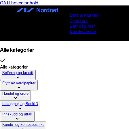
Gå til hovedinnhold
Børs & marked
Tjenester
Lær deg mer
Kundeservice
Alle kategorier
Alle kategorier
Belåning og kreditt
Flytt av verdipapirer
Handel og ordre
Innlogging og BankID
Innskudd og uttak
Kunde- og kontospesifikt