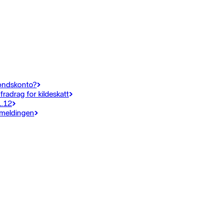
fondskonto?
fradrag for kildeskatt
1.12
emeldingen