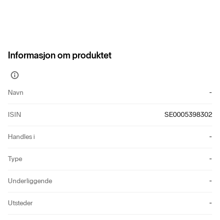
Informasjon om produktet
Vis
mer
Navn
-
informasjon
ISIN
SE0005398302
Handles i
-
Type
-
Underliggende
-
Utsteder
-