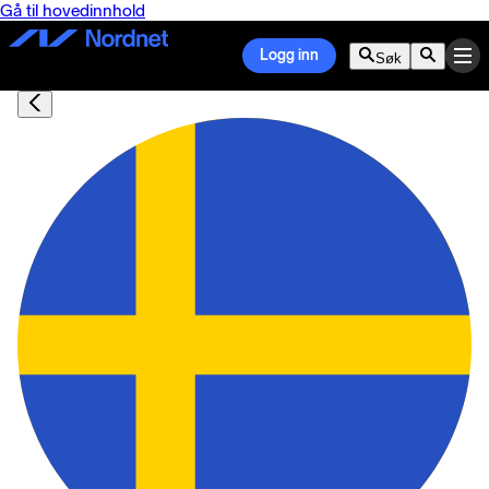
Gå til hovedinnhold
Logg inn
Søk