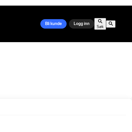
Bli kunde
Logg inn
Søk