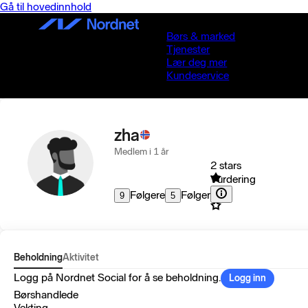
Gå til hovedinnhold
Børs & marked
Tjenester
Lær deg mer
Kundeservice
zha
Medlem i 1 år
2 stars
Vurdering
Følgere
Følger
9
5
Beholdning
Aktivitet
Logg på Nordnet Social for å se beholdning.
Logg inn
Børshandlede
Vekting