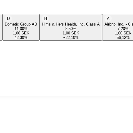
D
H
A
Dometic Group AB
Hims & Hers Health, Inc. Class A
Airbnb, Inc. - C
11,00
%
8,50
%
7,20
%
1,00
SEK
1,00
SEK
1,00
SEK
42,30
%
−22,10
%
56,12
%