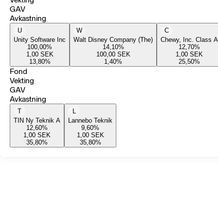
GAV
Avkastning
U
W
C
Unity Software Inc
Walt Disney Company (The)
Chewy, Inc. Class A
100,00
%
14,10
%
12,70
%
1,00
SEK
100,00
SEK
1,00
SEK
13,80
%
1,40
%
25,50
%
Fond
Vekting
GAV
Avkastning
T
L
TIN Ny Teknik A
Lannebo Teknik
12,60
%
9,60
%
1,00
SEK
1,00
SEK
35,80
%
35,80
%