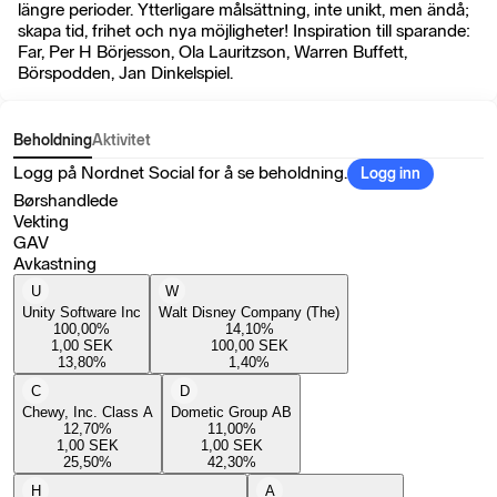
längre perioder. Ytterligare målsättning, inte unikt, men ändå;
skapa tid, frihet och nya möjligheter! Inspiration till sparande:
Far, Per H Börjesson, Ola Lauritzson, Warren Buffett,
Börspodden, Jan Dinkelspiel.
Beholdning
Aktivitet
Logg på Nordnet Social for å se beholdning.
Logg inn
Børshandlede
Vekting
GAV
Avkastning
U
W
Unity Software Inc
Walt Disney Company (The)
100,00
%
14,10
%
1,00
SEK
100,00
SEK
13,80
%
1,40
%
C
D
Chewy, Inc. Class A
Dometic Group AB
12,70
%
11,00
%
1,00
SEK
1,00
SEK
25,50
%
42,30
%
H
A