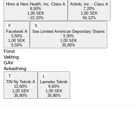
Hims & Hers Health, Inc. Class A
Airbnb, Inc. - Class A
8,50
%
7,20
%
1,00
SEK
1,00
SEK
−22,10
%
56,12
%
F
S
Facebook A
Sea Limited American Depositary Shares
5,50
%
3,30
%
1,00
SEK
1,00
SEK
5,50
%
35,80
%
Fond
Vekting
GAV
Avkastning
T
L
TIN Ny Teknik A
Lannebo Teknik
12,60
%
9,60
%
1,00
SEK
1,00
SEK
35,80
%
35,80
%
© 2026 Nordnet Bank AB.
Brukerstøtte og ressurser