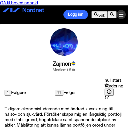
Gå til hovedinnhold
Logg inn
Søk
Zajmon
Medlem i 6 år
null stars
Vurdering
Følgere
Følger
1
11
Tidigare ekonomistuderande med ändrad kursriktning till
hälso- och sjukvård. Försöker skapa mig en långsiktig portfölj
med stabil grund, högutdelare samt spännande utplock av
aktier. Målsättning att kunna lämna portföljen orörd under