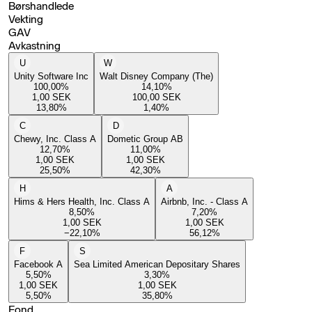
Børshandlede
Vekting
GAV
Avkastning
U
W
Unity Software Inc
Walt Disney Company (The)
100,00
%
14,10
%
1,00
SEK
100,00
SEK
13,80
%
1,40
%
C
D
Chewy, Inc. Class A
Dometic Group AB
12,70
%
11,00
%
1,00
SEK
1,00
SEK
25,50
%
42,30
%
H
A
Hims & Hers Health, Inc. Class A
Airbnb, Inc. - Class A
8,50
%
7,20
%
1,00
SEK
1,00
SEK
−22,10
%
56,12
%
F
S
Facebook A
Sea Limited American Depositary Shares
5,50
%
3,30
%
1,00
SEK
1,00
SEK
5,50
%
35,80
%
Fond