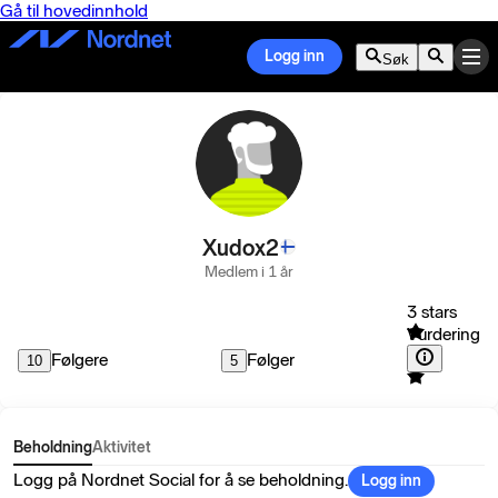
Gå til hovedinnhold
Logg inn
Søk
Xudox2
Medlem i 1 år
3 stars
Vurdering
Følgere
Følger
10
5
Beholdning
Aktivitet
Logg på Nordnet Social for å se beholdning.
Logg inn