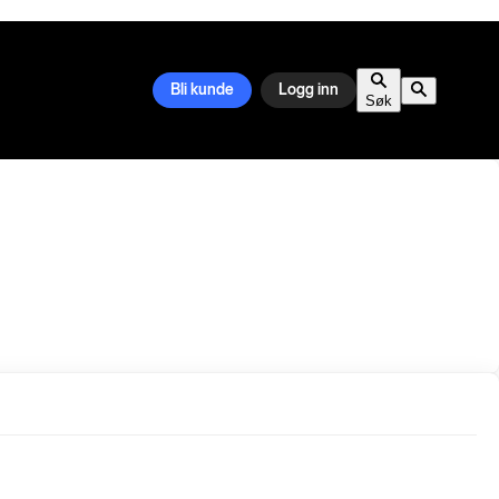
Bli kunde
Logg inn
Søk