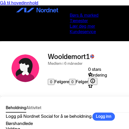
Gå til hovedinnhold
Børs & marked
Tjenester
Lær deg mer
Kundeservice
Wooldemort1
Medlem i 6 måneder
0 stars
Vurdering
Følgere
Følger
0
0
Beholdning
Aktivitet
Logg på Nordnet Social for å se beholdning.
Logg inn
Børshandlede
Vekting