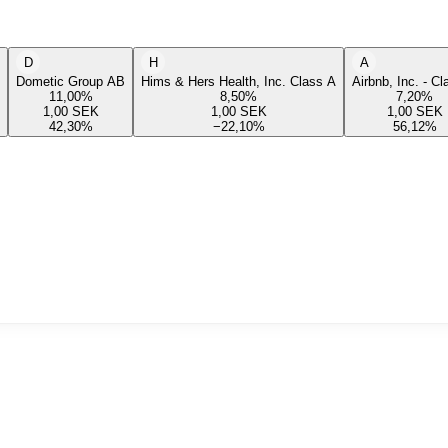
D
H
A
Dometic Group AB
Hims & Hers Health, Inc. Class A
Airbnb, Inc. - C
11,00
%
8,50
%
7,20
%
1,00
SEK
1,00
SEK
1,00
SEK
42,30
%
−22,10
%
56,12
%