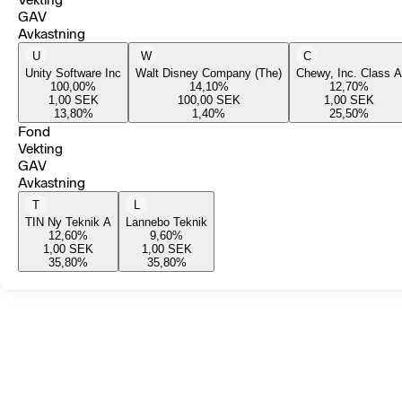
GAV
Avkastning
U
W
C
Unity Software Inc
Walt Disney Company (The)
Chewy, Inc. Class A
100,00
%
14,10
%
12,70
%
1,00
SEK
100,00
SEK
1,00
SEK
13,80
%
1,40
%
25,50
%
Fond
Vekting
GAV
Avkastning
T
L
TIN Ny Teknik A
Lannebo Teknik
12,60
%
9,60
%
1,00
SEK
1,00
SEK
35,80
%
35,80
%