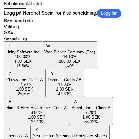
Beholdning
Aktivitet
Logg på Nordnet Social for å se beholdning.
Logg inn
Børshandlede
Vekting
GAV
Avkastning
U
W
Unity Software Inc
Walt Disney Company (The)
100,00
%
14,10
%
1,00
SEK
100,00
SEK
13,80
%
1,40
%
C
D
Chewy, Inc. Class A
Dometic Group AB
12,70
%
11,00
%
1,00
SEK
1,00
SEK
25,50
%
42,30
%
H
A
Hims & Hers Health, Inc. Class A
Airbnb, Inc. - Class A
8,50
%
7,20
%
1,00
SEK
1,00
SEK
−22,10
%
56,12
%
F
S
Facebook A
Sea Limited American Depositary Shares