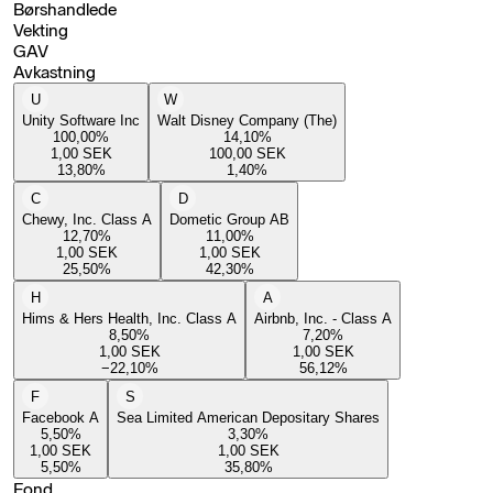
Børshandlede
Vekting
GAV
Avkastning
U
W
Unity Software Inc
Walt Disney Company (The)
100,00
%
14,10
%
1,00
SEK
100,00
SEK
13,80
%
1,40
%
C
D
Chewy, Inc. Class A
Dometic Group AB
12,70
%
11,00
%
1,00
SEK
1,00
SEK
25,50
%
42,30
%
H
A
Hims & Hers Health, Inc. Class A
Airbnb, Inc. - Class A
8,50
%
7,20
%
1,00
SEK
1,00
SEK
−22,10
%
56,12
%
F
S
Facebook A
Sea Limited American Depositary Shares
5,50
%
3,30
%
1,00
SEK
1,00
SEK
5,50
%
35,80
%
Fond