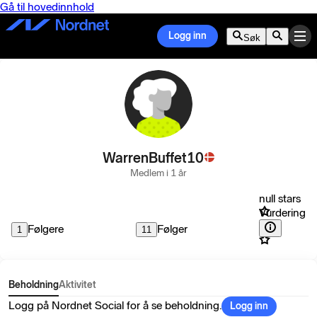
Gå til hovedinnhold
Logg inn
Søk
WarrenBuffet10
Medlem i 1 år
null stars
Vurdering
Følgere
Følger
1
11
Beholdning
Aktivitet
Logg på Nordnet Social for å se beholdning.
Logg inn