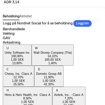
ADR 3,14
Beholdning
Aktivitet
Logg på Nordnet Social for å se beholdning.
Logg inn
Børshandlede
Vekting
GAV
Avkastning
U
W
Unity Software Inc
Walt Disney Company (The)
100,00
%
14,10
%
1,00
SEK
100,00
SEK
13,80
%
1,40
%
C
D
Chewy, Inc. Class A
Dometic Group AB
12,70
%
11,00
%
1,00
SEK
1,00
SEK
25,50
%
42,30
%
H
A
Hims & Hers Health, Inc. Class A
Airbnb, Inc. - Class A
8,50
%
7,20
%
1,00
SEK
1,00
SEK