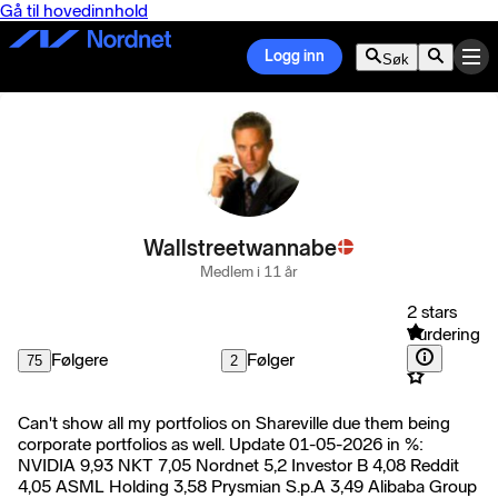
Gå til hovedinnhold
Logg inn
Søk
Wallstreetwannabe
Medlem i 11 år
2 stars
Vurdering
Følgere
Følger
75
2
Can't show all my portfolios on Shareville due them being
corporate portfolios as well. Update 01-05-2026 in %:
NVIDIA 9,93 NKT 7,05 Nordnet 5,2 Investor B 4,08 Reddit
4,05 ASML Holding 3,58 Prysmian S.p.A 3,49 Alibaba Group