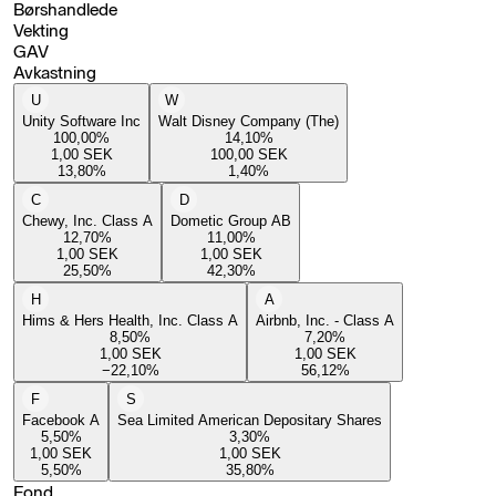
Børshandlede
Vekting
GAV
Avkastning
U
W
Unity Software Inc
Walt Disney Company (The)
100,00
%
14,10
%
1,00
SEK
100,00
SEK
13,80
%
1,40
%
C
D
Chewy, Inc. Class A
Dometic Group AB
12,70
%
11,00
%
1,00
SEK
1,00
SEK
25,50
%
42,30
%
H
A
Hims & Hers Health, Inc. Class A
Airbnb, Inc. - Class A
8,50
%
7,20
%
1,00
SEK
1,00
SEK
−22,10
%
56,12
%
F
S
Facebook A
Sea Limited American Depositary Shares
5,50
%
3,30
%
1,00
SEK
1,00
SEK
5,50
%
35,80
%
Fond