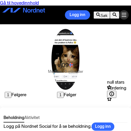
Gå til hovedinnhold
Logg inn
Søk
vj09
Medlem i 6 måneder
null stars
Vurdering
Følgere
Følger
1
1
Beholdning
Aktivitet
Logg på Nordnet Social for å se beholdning.
Logg inn