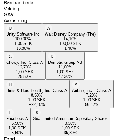
Børshandlede
Vekting
GAV
Avkastning
U
W
Unity Software Inc
Walt Disney Company (The)
100,00
%
14,10
%
1,00
SEK
100,00
SEK
13,80
%
1,40
%
C
D
Chewy, Inc. Class A
Dometic Group AB
12,70
%
11,00
%
1,00
SEK
1,00
SEK
25,50
%
42,30
%
H
A
Hims & Hers Health, Inc. Class A
Airbnb, Inc. - Class A
8,50
%
7,20
%
1,00
SEK
1,00
SEK
−22,10
%
56,12
%
F
S
Facebook A
Sea Limited American Depositary Shares
5,50
%
3,30
%
1,00
SEK
1,00
SEK
5,50
%
35,80
%
Fond