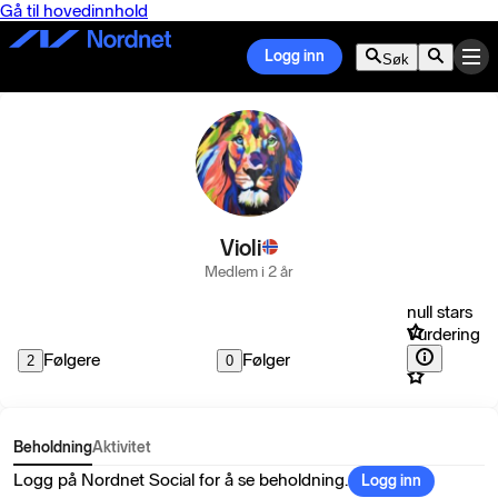
Gå til hovedinnhold
Logg inn
Søk
Violi
Medlem i 2 år
null stars
Vurdering
Følgere
Følger
2
0
Beholdning
Aktivitet
Logg på Nordnet Social for å se beholdning.
Logg inn