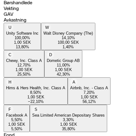
Børshandlede
Vekting
GAV
Avkastning
U
W
Unity Software Inc
Walt Disney Company (The)
100,00
%
14,10
%
1,00
SEK
100,00
SEK
13,80
%
1,40
%
C
D
Chewy, Inc. Class A
Dometic Group AB
12,70
%
11,00
%
1,00
SEK
1,00
SEK
25,50
%
42,30
%
H
A
Hims & Hers Health, Inc. Class A
Airbnb, Inc. - Class A
8,50
%
7,20
%
1,00
SEK
1,00
SEK
−22,10
%
56,12
%
F
S
Facebook A
Sea Limited American Depositary Shares
5,50
%
3,30
%
1,00
SEK
1,00
SEK
5,50
%
35,80
%
Fond