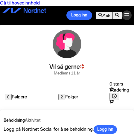
Gå til hovedinnhold
Logg inn
Søk
Vil så gerne
Medlem i 11 år
0 stars
Vurdering
Følgere
Følger
0
2
Beholdning
Aktivitet
Logg på Nordnet Social for å se beholdning.
Logg inn