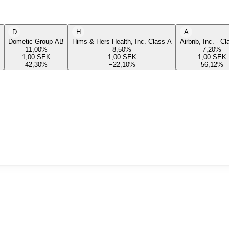
D
H
A
Dometic Group AB
Hims & Hers Health, Inc. Class A
Airbnb, Inc. - C
11,00
%
8,50
%
7,20
%
1,00
SEK
1,00
SEK
1,00
SEK
42,30
%
−22,10
%
56,12
%