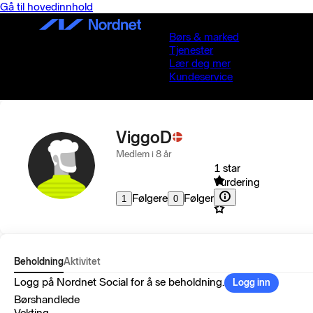
Gå til hovedinnhold
Børs & marked
Tjenester
Lær deg mer
Kundeservice
ViggoD
Medlem i 8 år
1 star
Vurdering
Følgere
Følger
1
0
Beholdning
Aktivitet
Logg på Nordnet Social for å se beholdning.
Logg inn
Børshandlede
Vekting