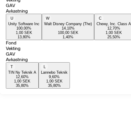
GAV
Avkastning
U
W
C
Unity Software Inc
Walt Disney Company (The)
Chewy, Inc. Class A
100,00
%
14,10
%
12,70
%
1,00
SEK
100,00
SEK
1,00
SEK
13,80
%
1,40
%
25,50
%
Fond
Vekting
GAV
Avkastning
T
L
TIN Ny Teknik A
Lannebo Teknik
12,60
%
9,60
%
1,00
SEK
1,00
SEK
35,80
%
35,80
%