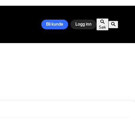
Bli kunde
Logg inn
Søk