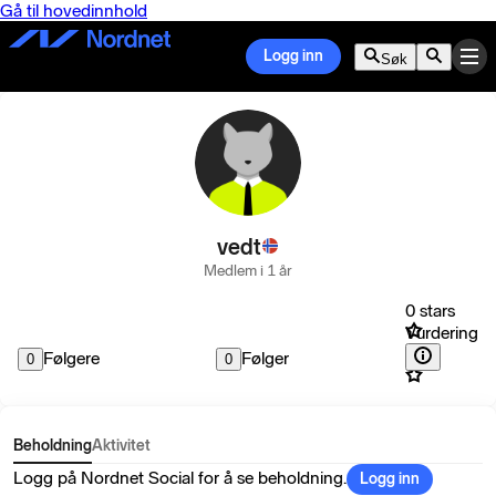
Gå til hovedinnhold
Logg inn
Søk
vedt
Medlem i 1 år
0 stars
Vurdering
Følgere
Følger
0
0
Beholdning
Aktivitet
Logg på Nordnet Social for å se beholdning.
Logg inn