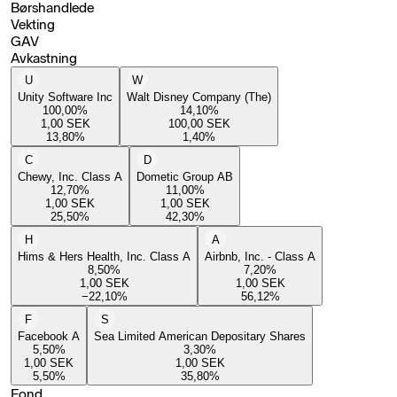
Børshandlede
Vekting
GAV
Avkastning
U
W
Unity Software Inc
Walt Disney Company (The)
100,00
%
14,10
%
1,00
SEK
100,00
SEK
13,80
%
1,40
%
C
D
Chewy, Inc. Class A
Dometic Group AB
12,70
%
11,00
%
1,00
SEK
1,00
SEK
25,50
%
42,30
%
H
A
Hims & Hers Health, Inc. Class A
Airbnb, Inc. - Class A
8,50
%
7,20
%
1,00
SEK
1,00
SEK
−22,10
%
56,12
%
F
S
Facebook A
Sea Limited American Depositary Shares
5,50
%
3,30
%
1,00
SEK
1,00
SEK
5,50
%
35,80
%
Fond