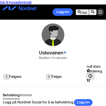
Gå til hovedinnhold
Logg inn
Søk
Uskovainen
Medlem i 6 måneder
null stars
Vurdering
Følgere
Følger
0
0
Beholdning
Aktivitet
Logg på Nordnet Social for å se beholdning.
Logg inn