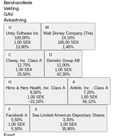
Børshandlede
Vekting
GAV
Avkastning
U
W
Unity Software Inc
Walt Disney Company (The)
100,00
%
14,10
%
1,00
SEK
100,00
SEK
13,80
%
1,40
%
C
D
Chewy, Inc. Class A
Dometic Group AB
12,70
%
11,00
%
1,00
SEK
1,00
SEK
25,50
%
42,30
%
H
A
Hims & Hers Health, Inc. Class A
Airbnb, Inc. - Class A
8,50
%
7,20
%
1,00
SEK
1,00
SEK
−22,10
%
56,12
%
F
S
Facebook A
Sea Limited American Depositary Shares
5,50
%
3,30
%
1,00
SEK
1,00
SEK
5,50
%
35,80
%
Fond