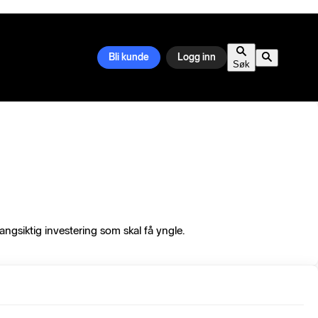
Bli kunde
Logg inn
Søk
ngsiktig investering som skal få yngle.