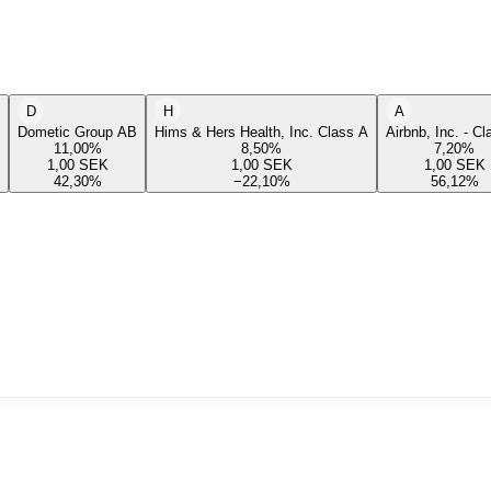
D
H
A
Dometic Group AB
Hims & Hers Health, Inc. Class A
Airbnb, Inc. - C
11,00
%
8,50
%
7,20
%
1,00
SEK
1,00
SEK
1,00
SEK
42,30
%
−22,10
%
56,12
%