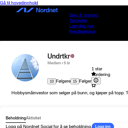
Gå til hovedinnhold
Børs & marked
Tjenester
Lær deg mer
Kundeservice
Undrtkr
Medlem i 6 år
1 star
Vurdering
Følgere
Følger
10
15
Hobbysmåinvestor som selger på bunn, og kjøper på topp. That
Beholdning
Aktivitet
Logg på Nordnet Social for å se beholdning.
Logg inn