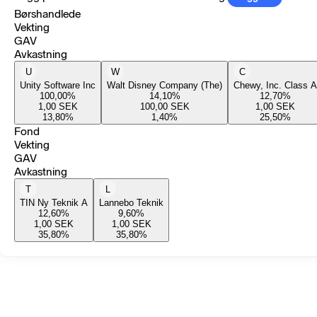
Børshandlede
Vekting
GAV
Avkastning
U
W
C
Unity Software Inc
Walt Disney Company (The)
Chewy, Inc. Class A
100,00
%
14,10
%
12,70
%
1,00
SEK
100,00
SEK
1,00
SEK
13,80
%
1,40
%
25,50
%
Fond
Vekting
GAV
Avkastning
T
L
TIN Ny Teknik A
Lannebo Teknik
12,60
%
9,60
%
1,00
SEK
1,00
SEK
35,80
%
35,80
%