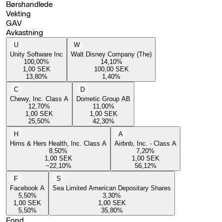
Børshandlede
Vekting
GAV
Avkastning
U
W
Unity Software Inc
Walt Disney Company (The)
100,00
%
14,10
%
1,00
SEK
100,00
SEK
13,80
%
1,40
%
C
D
Chewy, Inc. Class A
Dometic Group AB
12,70
%
11,00
%
1,00
SEK
1,00
SEK
25,50
%
42,30
%
H
A
Hims & Hers Health, Inc. Class A
Airbnb, Inc. - Class A
8,50
%
7,20
%
1,00
SEK
1,00
SEK
−22,10
%
56,12
%
F
S
Facebook A
Sea Limited American Depositary Shares
5,50
%
3,30
%
1,00
SEK
1,00
SEK
5,50
%
35,80
%
Fond