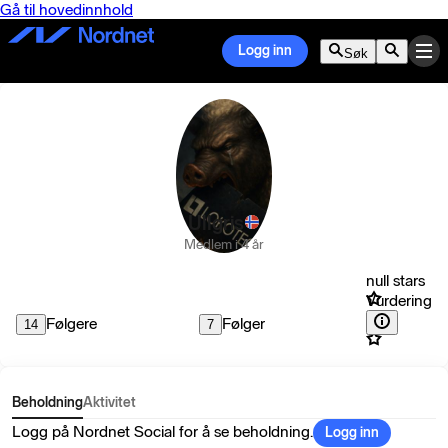
Gå til hovedinnhold
Logg inn
Søk
Ullgris
Medlem i 4 år
null stars
Vurdering
Følgere
Følger
14
7
Beholdning
Aktivitet
Logg på Nordnet Social for å se beholdning.
Logg inn