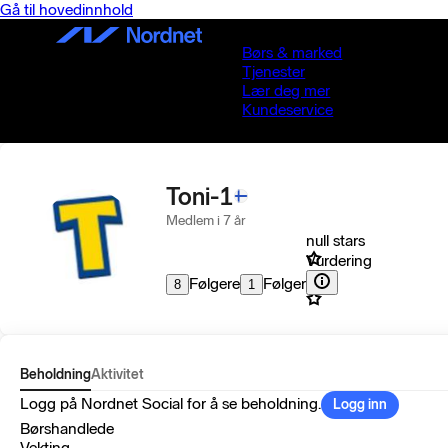
Gå til hovedinnhold
Børs & marked
Tjenester
Lær deg mer
Kundeservice
Toni-1
Medlem i 7 år
null stars
Vurdering
Følgere
Følger
8
1
Beholdning
Aktivitet
Logg på Nordnet Social for å se beholdning.
Logg inn
Børshandlede
Vekting