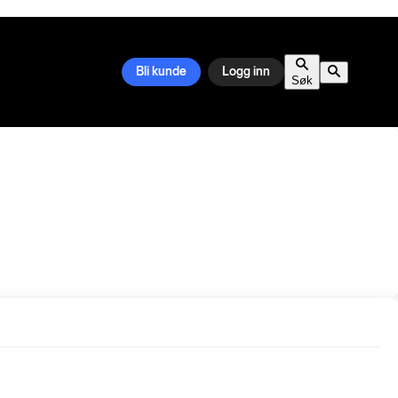
Bli kunde
Logg inn
Søk