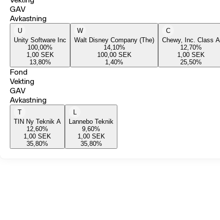
GAV
Avkastning
U
W
C
Unity Software Inc
Walt Disney Company (The)
Chewy, Inc. Class A
100,00
%
14,10
%
12,70
%
1,00
SEK
100,00
SEK
1,00
SEK
13,80
%
1,40
%
25,50
%
Fond
Vekting
GAV
Avkastning
T
L
TIN Ny Teknik A
Lannebo Teknik
12,60
%
9,60
%
1,00
SEK
1,00
SEK
35,80
%
35,80
%