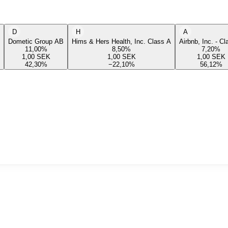
D
H
A
Dometic Group AB
Hims & Hers Health, Inc. Class A
Airbnb, Inc. - C
11,00
%
8,50
%
7,20
%
1,00
SEK
1,00
SEK
1,00
SEK
42,30
%
−22,10
%
56,12
%