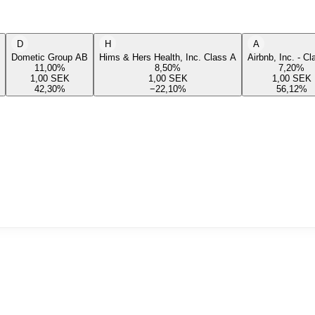
D
H
A
Dometic Group AB
Hims & Hers Health, Inc. Class A
Airbnb, Inc. - C
11,00
%
8,50
%
7,20
%
1,00
SEK
1,00
SEK
1,00
SEK
42,30
%
−22,10
%
56,12
%