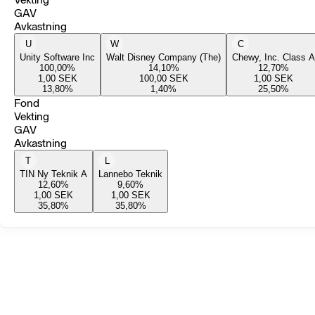
GAV
Avkastning
U
W
C
Unity Software Inc
Walt Disney Company (The)
Chewy, Inc. Class A
100,00
%
14,10
%
12,70
%
1,00
SEK
100,00
SEK
1,00
SEK
13,80
%
1,40
%
25,50
%
Fond
Vekting
GAV
Avkastning
T
L
TIN Ny Teknik A
Lannebo Teknik
12,60
%
9,60
%
1,00
SEK
1,00
SEK
35,80
%
35,80
%