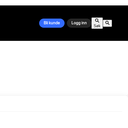
Bli kunde
Logg inn
Søk