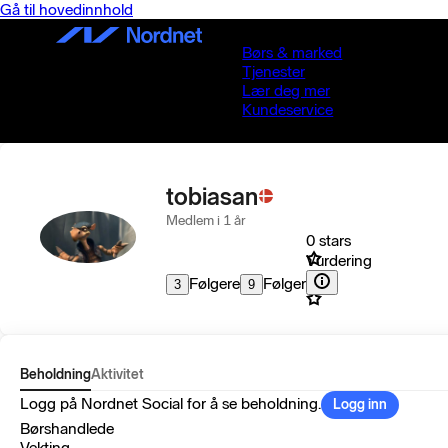
Gå til hovedinnhold
Børs & marked
Tjenester
Lær deg mer
Kundeservice
tobiasan
Medlem i 1 år
0 stars
Vurdering
Følgere
Følger
3
9
Beholdning
Aktivitet
Logg på Nordnet Social for å se beholdning.
Logg inn
Børshandlede
Vekting