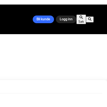
Bli kunde
Logg inn
Søk