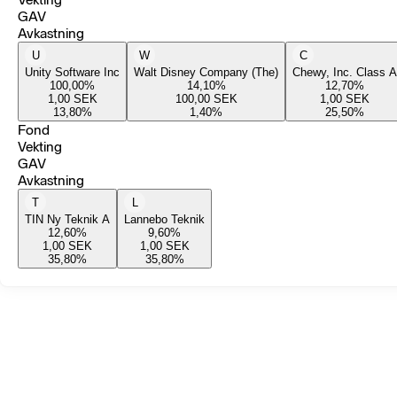
GAV
Avkastning
U
W
C
Unity Software Inc
Walt Disney Company (The)
Chewy, Inc. Class A
100,00
%
14,10
%
12,70
%
1,00
SEK
100,00
SEK
1,00
SEK
13,80
%
1,40
%
25,50
%
Fond
Vekting
GAV
Avkastning
T
L
TIN Ny Teknik A
Lannebo Teknik
12,60
%
9,60
%
1,00
SEK
1,00
SEK
35,80
%
35,80
%