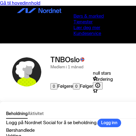
Gå til hovedinnhold
Børs & marked
Tjenester
Lær deg mer
Kundeservice
TNBOslo
Medlem i 1 måned
null stars
Vurdering
Følgere
Følger
0
0
Beholdning
Aktivitet
Logg på Nordnet Social for å se beholdning.
Logg inn
Børshandlede
Vekting