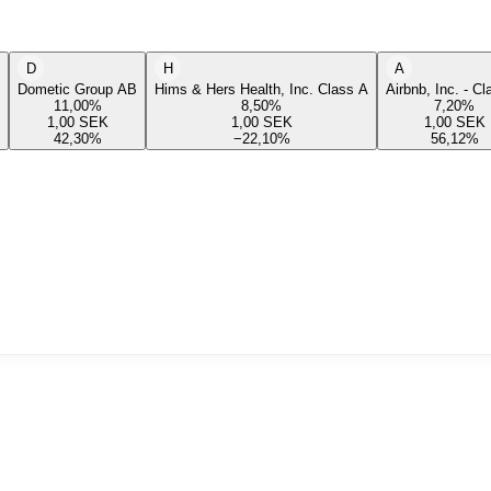
D
H
A
Dometic Group AB
Hims & Hers Health, Inc. Class A
Airbnb, Inc. - C
11,00
%
8,50
%
7,20
%
1,00
SEK
1,00
SEK
1,00
SEK
42,30
%
−22,10
%
56,12
%