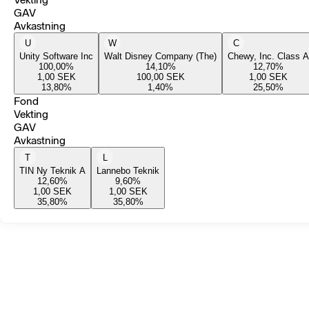
GAV
Avkastning
U
W
C
Unity Software Inc
Walt Disney Company (The)
Chewy, Inc. Class A
100,00
%
14,10
%
12,70
%
1,00
SEK
100,00
SEK
1,00
SEK
13,80
%
1,40
%
25,50
%
Fond
Vekting
GAV
Avkastning
T
L
TIN Ny Teknik A
Lannebo Teknik
12,60
%
9,60
%
1,00
SEK
1,00
SEK
35,80
%
35,80
%