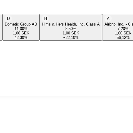
D
H
A
Dometic Group AB
Hims & Hers Health, Inc. Class A
Airbnb, Inc. - C
11,00
%
8,50
%
7,20
%
1,00
SEK
1,00
SEK
1,00
SEK
42,30
%
−22,10
%
56,12
%