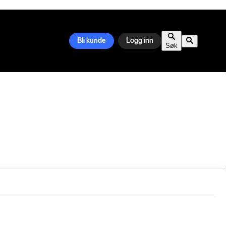
Bli kunde
Logg inn
Søk