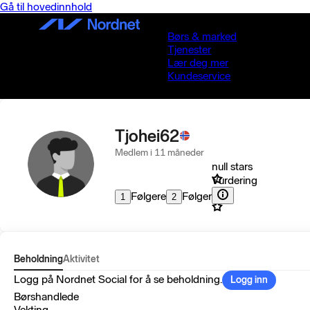
Gå til hovedinnhold
Børs & marked
Tjenester
Lær deg mer
Kundeservice
Tjohei62
Medlem i 11 måneder
null stars
Vurdering
Følgere
Følger
1
2
Beholdning
Aktivitet
Logg på Nordnet Social for å se beholdning.
Logg inn
Børshandlede
Vekting