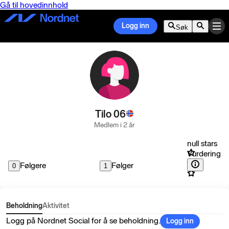
Gå til hovedinnhold
Logg inn
Søk
Tilo 06
Medlem i 2 år
null stars
Vurdering
Følgere
Følger
0
1
Beholdning
Aktivitet
Logg på Nordnet Social for å se beholdning.
Logg inn