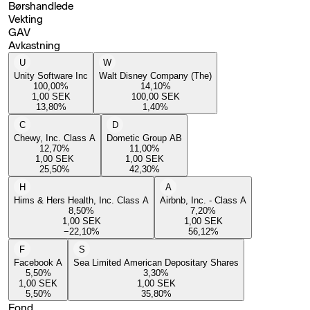
Børshandlede
Vekting
GAV
Avkastning
U
W
Unity Software Inc
Walt Disney Company (The)
100,00
%
14,10
%
1,00
SEK
100,00
SEK
13,80
%
1,40
%
C
D
Chewy, Inc. Class A
Dometic Group AB
12,70
%
11,00
%
1,00
SEK
1,00
SEK
25,50
%
42,30
%
H
A
Hims & Hers Health, Inc. Class A
Airbnb, Inc. - Class A
8,50
%
7,20
%
1,00
SEK
1,00
SEK
−22,10
%
56,12
%
F
S
Facebook A
Sea Limited American Depositary Shares
5,50
%
3,30
%
1,00
SEK
1,00
SEK
5,50
%
35,80
%
Fond