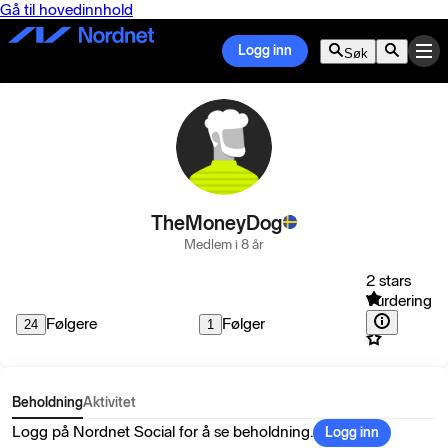
Gå til hovedinnhold
Logg inn
Søk
TheMoneyDog
Medlem i 8 år
2 stars
Vurdering
Følgere
Følger
24
1
Beholdning
Aktivitet
Logg på Nordnet Social for å se beholdning.
Logg inn