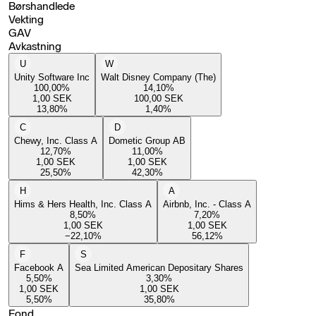
Børshandlede
Vekting
GAV
Avkastning
U
W
Unity Software Inc
Walt Disney Company (The)
100,00
%
14,10
%
1,00
SEK
100,00
SEK
13,80
%
1,40
%
C
D
Chewy, Inc. Class A
Dometic Group AB
12,70
%
11,00
%
1,00
SEK
1,00
SEK
25,50
%
42,30
%
H
A
Hims & Hers Health, Inc. Class A
Airbnb, Inc. - Class A
8,50
%
7,20
%
1,00
SEK
1,00
SEK
−22,10
%
56,12
%
F
S
Facebook A
Sea Limited American Depositary Shares
5,50
%
3,30
%
1,00
SEK
1,00
SEK
5,50
%
35,80
%
Fond