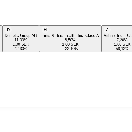
D
H
A
Dometic Group AB
Hims & Hers Health, Inc. Class A
Airbnb, Inc. - C
11,00
%
8,50
%
7,20
%
1,00
SEK
1,00
SEK
1,00
SEK
42,30
%
−22,10
%
56,12
%