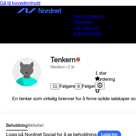
Gå til hovedinnhold
Børs & marked
Tjenester
Lær deg mer
Kundeservice
Tenkern
Medlem i 2 år
1 star
Vurdering
Følgere
Følger
11
9
En tenker som virkelig brenner for å finne solide selskaper so
Beholdning
Aktivitet
Logg på Nordnet Social for å se beholdning.
Logg inn