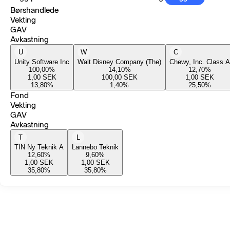
Børshandlede
Vekting
GAV
Avkastning
U
W
C
Unity Software Inc
Walt Disney Company (The)
Chewy, Inc. Class A
100,00
%
14,10
%
12,70
%
1,00
SEK
100,00
SEK
1,00
SEK
13,80
%
1,40
%
25,50
%
Fond
Vekting
GAV
Avkastning
T
L
TIN Ny Teknik A
Lannebo Teknik
12,60
%
9,60
%
1,00
SEK
1,00
SEK
35,80
%
35,80
%