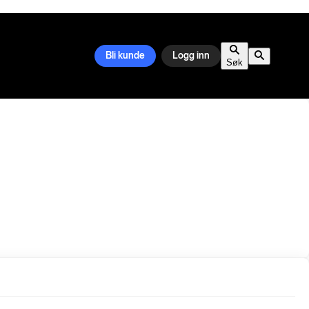
Bli kunde
Logg inn
Søk