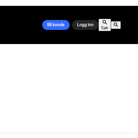
Bli kunde
Logg inn
Søk