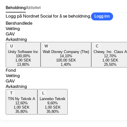
Beholdning
Aktivitet
Logg på Nordnet Social for å se beholdning.
Logg inn
Børshandlede
Vekting
GAV
Avkastning
U
W
C
Unity Software Inc
Walt Disney Company (The)
Chewy, Inc. Class A
100,00
%
14,10
%
12,70
%
1,00
SEK
100,00
SEK
1,00
SEK
13,80
%
1,40
%
25,50
%
Fond
Vekting
GAV
Avkastning
T
L
TIN Ny Teknik A
Lannebo Teknik
12,60
%
9,60
%
1,00
SEK
1,00
SEK
35,80
%
35,80
%