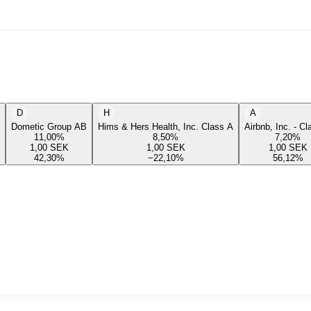
D
H
A
Dometic Group AB
Hims & Hers Health, Inc. Class A
Airbnb, Inc. - C
11,00
%
8,50
%
7,20
%
1,00
SEK
1,00
SEK
1,00
SEK
42,30
%
−22,10
%
56,12
%