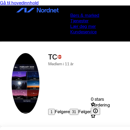
Gå til hovedinnhold
Børs & marked
Tjenester
Lær deg mer
Kundeservice
TC
Medlem i 11 år
0 stars
Vurdering
Følgere
Følger
1
31