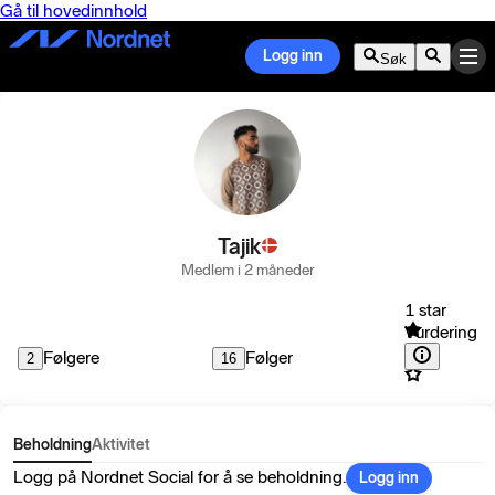
Gå til hovedinnhold
Logg inn
Søk
Tajik
Medlem i 2 måneder
1 star
Vurdering
Følgere
Følger
2
16
Beholdning
Aktivitet
Logg på Nordnet Social for å se beholdning.
Logg inn