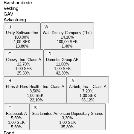
Børshandlede
Vekting
GAV
Avkastning
U
W
Unity Software Inc
Walt Disney Company (The)
100,00
%
14,10
%
1,00
SEK
100,00
SEK
13,80
%
1,40
%
C
D
Chewy, Inc. Class A
Dometic Group AB
12,70
%
11,00
%
1,00
SEK
1,00
SEK
25,50
%
42,30
%
H
A
Hims & Hers Health, Inc. Class A
Airbnb, Inc. - Class A
8,50
%
7,20
%
1,00
SEK
1,00
SEK
−22,10
%
56,12
%
F
S
Facebook A
Sea Limited American Depositary Shares
5,50
%
3,30
%
1,00
SEK
1,00
SEK
5,50
%
35,80
%
Fond