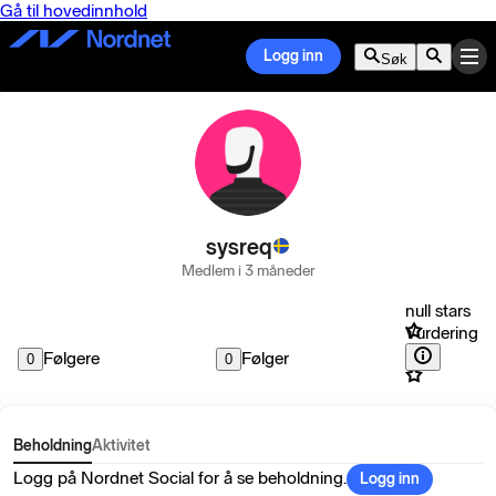
Gå til hovedinnhold
Logg inn
Søk
sysreq
Medlem i 3 måneder
null stars
Vurdering
Følgere
Følger
0
0
Beholdning
Aktivitet
Logg på Nordnet Social for å se beholdning.
Logg inn