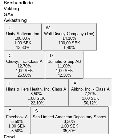
Børshandlede
Vekting
GAV
Avkastning
U
W
Unity Software Inc
Walt Disney Company (The)
100,00
%
14,10
%
1,00
SEK
100,00
SEK
13,80
%
1,40
%
C
D
Chewy, Inc. Class A
Dometic Group AB
12,70
%
11,00
%
1,00
SEK
1,00
SEK
25,50
%
42,30
%
H
A
Hims & Hers Health, Inc. Class A
Airbnb, Inc. - Class A
8,50
%
7,20
%
1,00
SEK
1,00
SEK
−22,10
%
56,12
%
F
S
Facebook A
Sea Limited American Depositary Shares
5,50
%
3,30
%
1,00
SEK
1,00
SEK
5,50
%
35,80
%
Fond