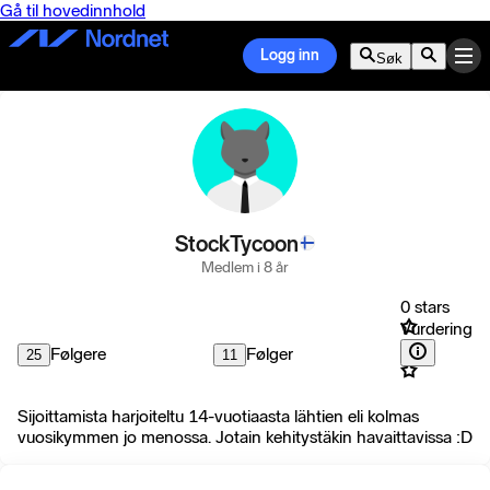
Gå til hovedinnhold
Logg inn
Søk
StockTycoon
Medlem i 8 år
0 stars
Vurdering
Følgere
Følger
25
11
Sijoittamista harjoiteltu 14-vuotiaasta lähtien eli kolmas
vuosikymmen jo menossa. Jotain kehitystäkin havaittavissa :D