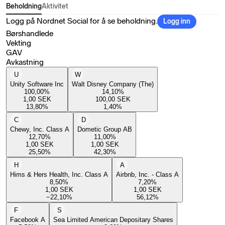
Beholdning
Aktivitet
Logg på Nordnet Social for å se beholdning.
Logg inn
Børshandlede
Vekting
GAV
Avkastning
U
W
Unity Software Inc
Walt Disney Company (The)
100,00
%
14,10
%
1,00
SEK
100,00
SEK
13,80
%
1,40
%
C
D
Chewy, Inc. Class A
Dometic Group AB
12,70
%
11,00
%
1,00
SEK
1,00
SEK
25,50
%
42,30
%
H
A
Hims & Hers Health, Inc. Class A
Airbnb, Inc. - Class A
8,50
%
7,20
%
1,00
SEK
1,00
SEK
−22,10
%
56,12
%
F
S
Facebook A
Sea Limited American Depositary Shares