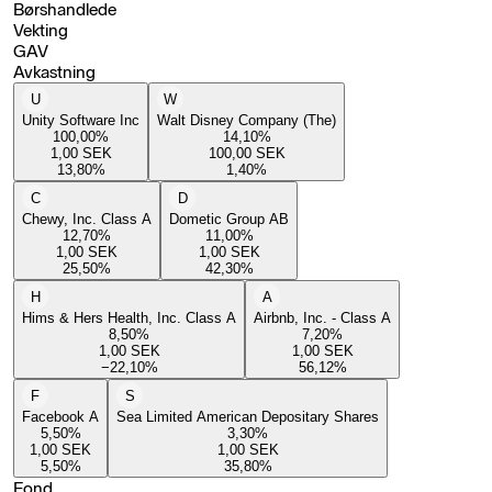
Børshandlede
Vekting
GAV
Avkastning
U
W
Unity Software Inc
Walt Disney Company (The)
100,00
%
14,10
%
1,00
SEK
100,00
SEK
13,80
%
1,40
%
C
D
Chewy, Inc. Class A
Dometic Group AB
12,70
%
11,00
%
1,00
SEK
1,00
SEK
25,50
%
42,30
%
H
A
Hims & Hers Health, Inc. Class A
Airbnb, Inc. - Class A
8,50
%
7,20
%
1,00
SEK
1,00
SEK
−22,10
%
56,12
%
F
S
Facebook A
Sea Limited American Depositary Shares
5,50
%
3,30
%
1,00
SEK
1,00
SEK
5,50
%
35,80
%
Fond