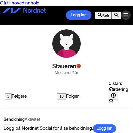
Gå til hovedinnhold
Logg inn
Søk
Staueren
Medlem i 2 år
0 stars
Vurdering
Følgere
Følger
3
18
Beholdning
Aktivitet
Logg på Nordnet Social for å se beholdning.
Logg inn