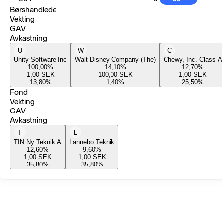
Børshandlede
Vekting
GAV
Avkastning
U
W
C
Unity Software Inc
Walt Disney Company (The)
Chewy, Inc. Class A
100,00
%
14,10
%
12,70
%
1,00
SEK
100,00
SEK
1,00
SEK
13,80
%
1,40
%
25,50
%
Fond
Vekting
GAV
Avkastning
T
L
TIN Ny Teknik A
Lannebo Teknik
12,60
%
9,60
%
1,00
SEK
1,00
SEK
35,80
%
35,80
%