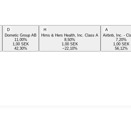
D
H
A
Dometic Group AB
Hims & Hers Health, Inc. Class A
Airbnb, Inc. - C
11,00
%
8,50
%
7,20
%
1,00
SEK
1,00
SEK
1,00
SEK
42,30
%
−22,10
%
56,12
%