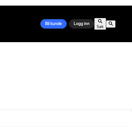
Bli kunde
Logg inn
Søk