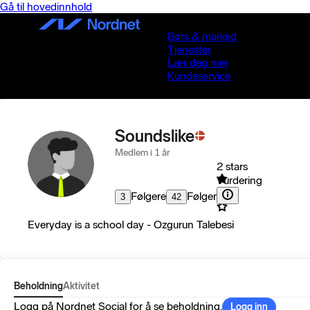
Gå til hovedinnhold
Børs & marked
Tjenester
Lær deg mer
Kundeservice
Soundslike
Medlem i 1 år
2 stars
Vurdering
Følgere
Følger
3
42
Everyday is a school day - Ozgurun Talebesi
Beholdning
Aktivitet
Logg på Nordnet Social for å se beholdning.
Logg inn