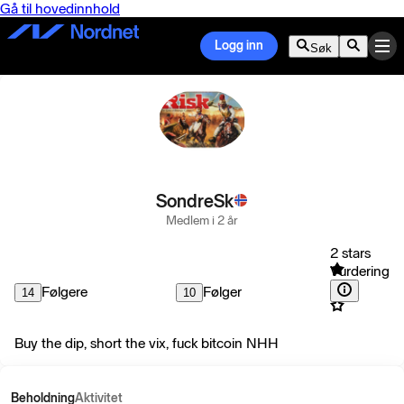
Gå til hovedinnhold
Logg inn
Søk
SondreSk
Medlem i 2 år
2 stars
Vurdering
Følgere
Følger
14
10
Buy the dip, short the vix, fuck bitcoin NHH
Beholdning
Aktivitet