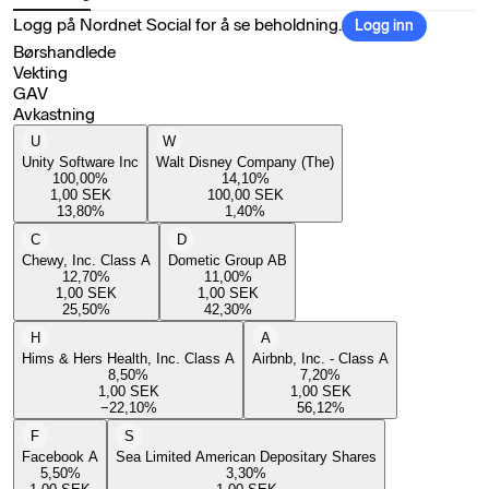
Logg på Nordnet Social for å se beholdning.
Logg inn
Børshandlede
Vekting
GAV
Avkastning
U
W
Unity Software Inc
Walt Disney Company (The)
100,00
%
14,10
%
1,00
SEK
100,00
SEK
13,80
%
1,40
%
C
D
Chewy, Inc. Class A
Dometic Group AB
12,70
%
11,00
%
1,00
SEK
1,00
SEK
25,50
%
42,30
%
H
A
Hims & Hers Health, Inc. Class A
Airbnb, Inc. - Class A
8,50
%
7,20
%
1,00
SEK
1,00
SEK
−22,10
%
56,12
%
F
S
Facebook A
Sea Limited American Depositary Shares
5,50
%
3,30
%